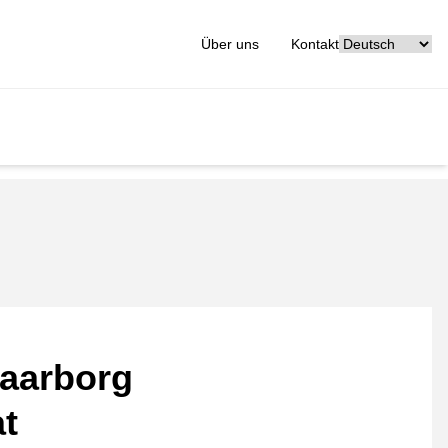
[_General:Langu
Über uns
Kontakt
aarborg
at