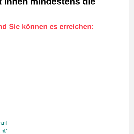
 Ihnen mindestens die
nd Sie können es erreichen
:
.nl
.nl/