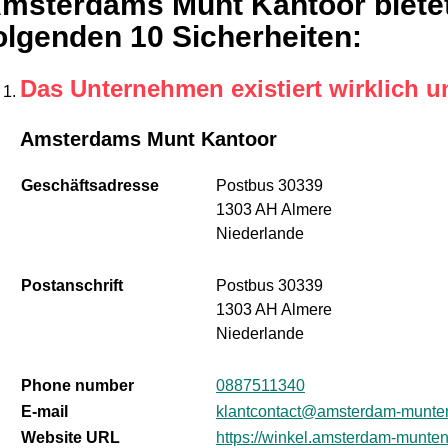
msterdams Munt Kantoor bietet
olgenden 10 Sicherheiten
:
Das Unternehmen existiert wirklich u
Amsterdams Munt Kantoor
Geschäftsadresse
Postbus 30339
1303 AH Almere
Niederlande
Postanschrift
Postbus 30339
1303 AH Almere
Niederlande
Phone number
0887511340
E-mail
klantcontact@amsterdam-munten
Website URL
https://winkel.amsterdam-munten