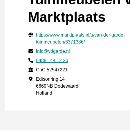
Marktplaats
Verificerede kontaktoplysninger
Website URL
https://www.marktplaats.nl/u/van-der-garde-
tuinmeubelen/6371386/
E-mail
info@vdgarde.nl
Phone number
0488 - 44 12 20
CoC
CoC 52547221
Forretningsadresse
Edisonring 14
6669NB Dodewaard
Holland