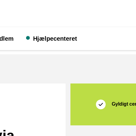
edlem
Hjælpecenteret
Certifikat
Seller on platform
Gyldigt cer
ia