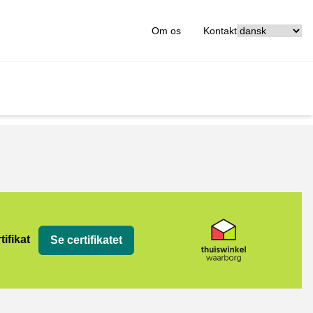
[_General:Langu
Om os
Kontakt
tifikat
Se certifikatet