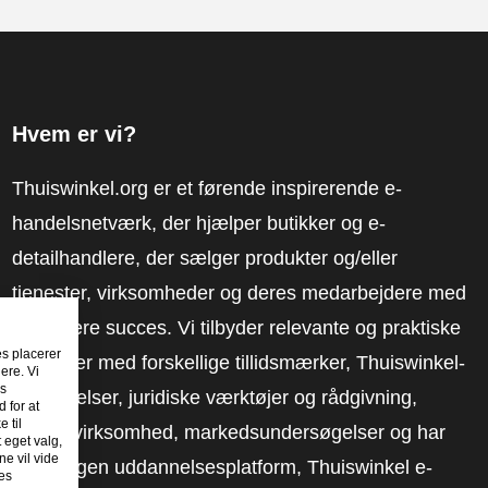
Hvem er vi?
Thuiswinkel.org er et førende inspirerende e-
handelsnetværk, der hjælper butikker og e-
detailhandlere, der sælger produkter og/eller
tjenester, virksomheder og deres medarbejdere med
at få mere succes. Vi tilbyder relevante og praktiske
es placerer
løsninger med forskellige tillidsmærker, Thuiswinkel-
ere. Vi
es
anmeldelser, juridiske værktøjer og rådgivning,
 for at
 til
fortalervirksomhed, markedsundersøgelser og har
t eget valg,
e vil vide
vores egen uddannelsesplatform, Thuiswinkel e-
es