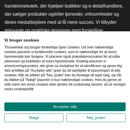
handelsnetværk, der hjælper butikker og e-detailhandlere,
der sælger produkter og/eller tjenester, virksomheder og
deres medarbejdere med at få mere succes. Vi tilbyder
relevante og praktiske løsninger med forskellige
tillidsmærker, Thuiswinkel-anmeldelser, juridiske værktøjer
Vi bruger cookies
og rådgivning, fortalervirksomhed, markedsundersøgelser
Thuiswinkel.org bruger forskellige typer cookies. Ud over nødvendige
cookies placerer vi funktionelle cookies, som er nødvendige for at vores
og har vores egen uddannelsesplatform, Thuiswinkel e-
hjemmeside kan fungere. Vi placerer også præstationscookies for at måle
ydeevnen og kvaliteten af ​​vores hjemmeside. Endelig placerer vi
Academy.
annonceringscookies, der giver os mulighed for at identificere og spore dig.
Ved at klikke på "Accepter alle" giver du dit samtykke til placeringen af ​​alle
cookies. Når du klikker på "Nej, juster" kan du foretage dit eget valg, og når
du klikker på "Nægt" placerer vi kun nødvendige cookies. Hvis du gerne vil
Naviger hurtigt
vide mere om vores cookies eller ændre dit cookievalg senere, så se venligst
vores cookiepolitik.
[_G
Accepter alle
2026
©
Thuiswinkel.org
Nægt
Nej, juster
Fortrolighedserklæring
Cookieerklæring