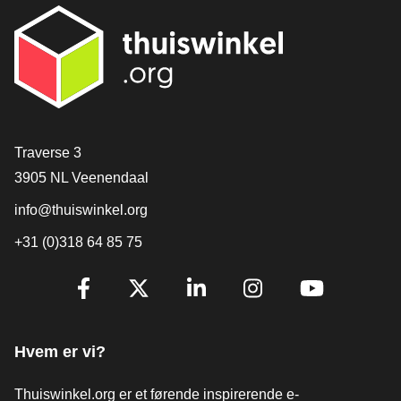
[_General:Contact]
Traverse 3
3905 NL Veenendaal
info@thuiswinkel.org
+31 (0)318 64 85 75
[_General:SocialMediaTitle]
Facebook
X
LinkedIn
Instagram
YouTube
Hvem er vi?
Thuiswinkel.org er et førende inspirerende e-