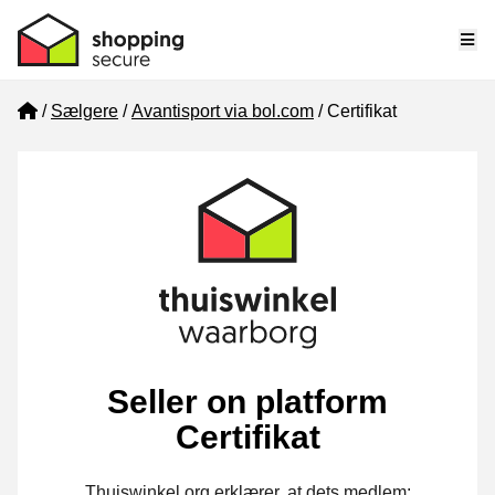
Me
Home
Sælgere
Avantisport via bol.com
Certifikat
Seller on platform
Certifikat
Thuiswinkel.org erklærer, at dets medlem: