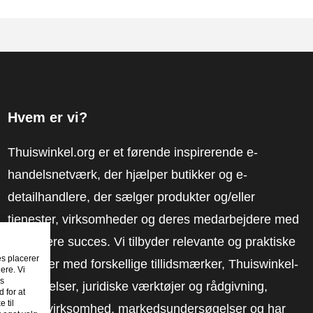
Hvem er vi?
Thuiswinkel.org er et førende inspirerende e-
handelsnetværk, der hjælper butikker og e-
detailhandlere, der sælger produkter og/eller
tjenester, virksomheder og deres medarbejdere med
at få mere succes. Vi tilbyder relevante og praktiske
es placerer
løsninger med forskellige tillidsmærker, Thuiswinkel-
ere. Vi
es
anmeldelser, juridiske værktøjer og rådgivning,
 for at
 til
fortalervirksomhed, markedsundersøgelser og har