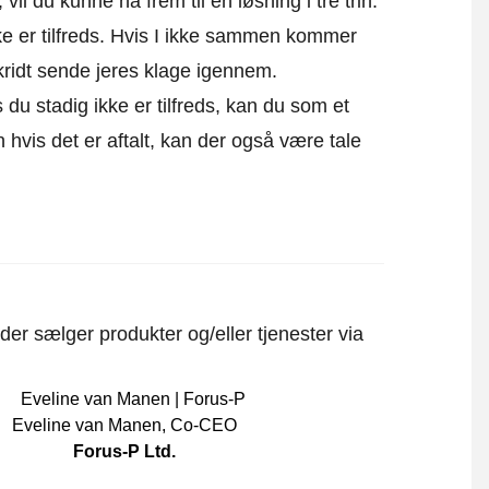
vil du kunne nå frem til en løsning i tre trin.
ikke er tilfreds. Hvis I ikke sammen kommer
skridt sende
jeres klage igennem
.
 du stadig ikke er tilfreds, kan du som et
un hvis det er aftalt, kan der også være tale
er sælger produkter og/eller tjenester via
Eveline van Manen
,
Co-CEO
Forus-P Ltd.