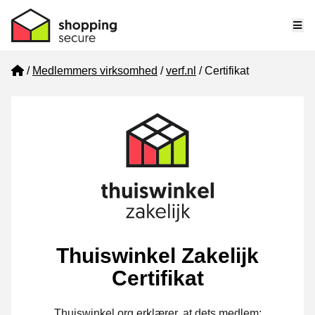
Me
Home
Medlemmers virksomhed
verf.nl
Certifikat
Thuiswinkel Zakelijk
Certifikat
Thuiswinkel.org erklærer, at dets medlem: