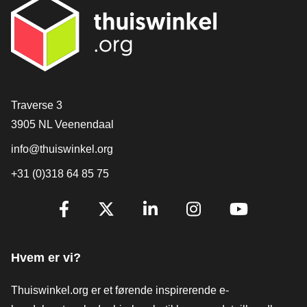
[_General:Contact]
Traverse 3
3905 NL Veenendaal
info@thuiswinkel.org
+31 (0)318 64 85 75
[_General:SocialMediaTitle]
Facebook
X
LinkedIn
Instagram
YouTube
Hvem er vi?
Thuiswinkel.org er et førende inspirerende e-