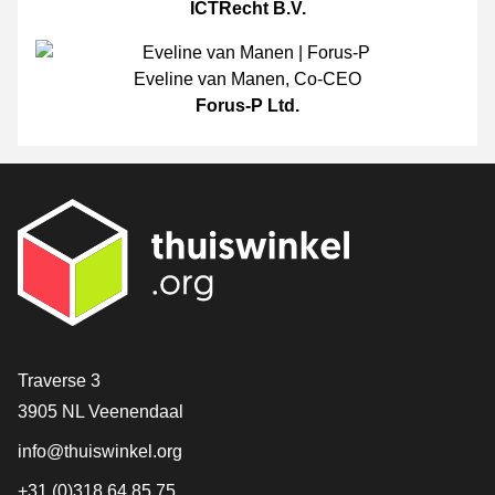
ICTRecht B.V.
Eveline van Manen
,
Co-CEO
Forus-P Ltd.
[_General:Contact]
Traverse 3
3905 NL Veenendaal
info@thuiswinkel.org
+31 (0)318 64 85 75