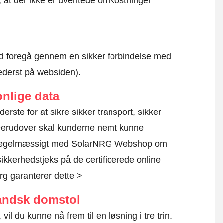
r, at der ikke er uventede omkostninger
altid foregå gennem en sikker forbindelse med
nederst på websiden).
nlige data
erste for at sikre sikker transport, sikker
 Derudover skal kunderne nemt kunne
er regelmæssigt med SolarNRG Webshop om
sikkerhedstjeks på de certificerede online
g garanterer dette >
landsk domstol
vil du kunne nå frem til en løsning i tre trin.