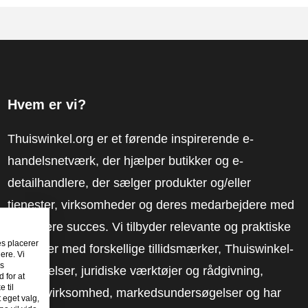
Hvem er vi?
Thuiswinkel.org er et førende inspirerende e-
handelsnetværk, der hjælper butikker og e-
detailhandlere, der sælger produkter og/eller
tjenester, virksomheder og deres medarbejdere med
at få mere succes. Vi tilbyder relevante og praktiske
es placerer
løsninger med forskellige tillidsmærker, Thuiswinkel-
ere. Vi
es
anmeldelser, juridiske værktøjer og rådgivning,
 for at
 til
fortalervirksomhed, markedsundersøgelser og har
t eget valg,