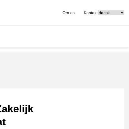
[_General:Langu
Om os
Kontakt
akelijk
at