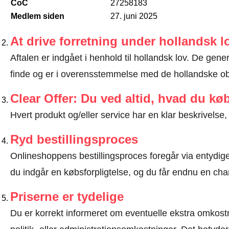
CoC
27258183
Medlem siden
27. juni 2025
At drive forretning under hollandsk l
Aftalen er indgået i henhold til hollandsk lov. De gen
finde og er i overensstemmelse med de hollandske obl
Clear Offer: Du ved altid, hvad du kø
Hvert produkt og/eller service har en klar beskrivelse, 
Ryd bestillingsproces
Onlineshoppens bestillingsproces foregår via entydige t
du indgår en købsforpligtelse, og du får endnu en chan
Priserne er tydelige
Du er korrekt informeret om eventuelle ekstra omkostn