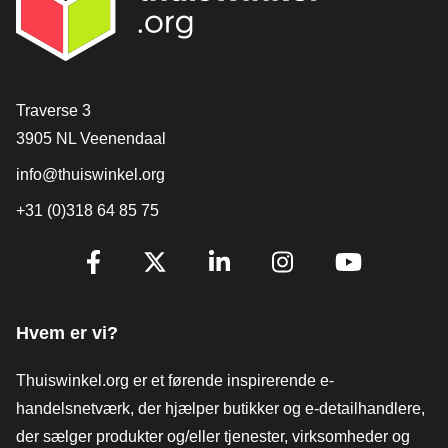
[_General:Contact]
Traverse 3
3905 NL Veenendaal
info@thuiswinkel.org
+31 (0)318 64 85 75
[_General:SocialMediaTitle]
Facebook
X
LinkedIn
Instagram
YouTube
Hvem er vi?
Thuiswinkel.org er et førende inspirerende e-
handelsnetværk, der hjælper butikker og e-detailhandlere,
der sælger produkter og/eller tjenester, virksomheder og