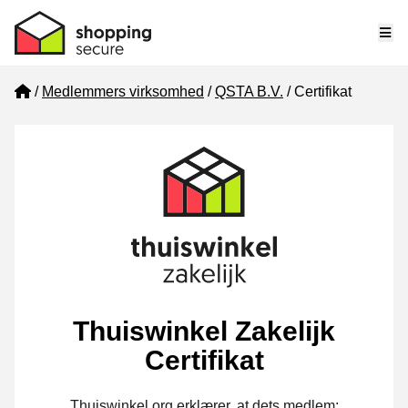
Me
Home
Medlemmers virksomhed
QSTA B.V.
Certifikat
Thuiswinkel Zakelijk
Certifikat
Thuiswinkel.org erklærer, at dets medlem: