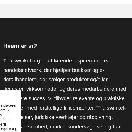
Hvem er vi?
Thuiswinkel.org er et førende inspirerende e-
handelsnetværk, der hjælper butikker og e-
detailhandlere, der sælger produkter og/eller
tjenester, virksomheder og deres medarbejdere med
at få mere succes. Vi tilbyder relevante og praktiske
es placerer
løsninger med forskellige tillidsmærker, Thuiswinkel-
ere. Vi
es
anmeldelser, juridiske værktøjer og rådgivning,
 for at
 til
fortalervirksomhed, markedsundersøgelser og har
t eget valg,