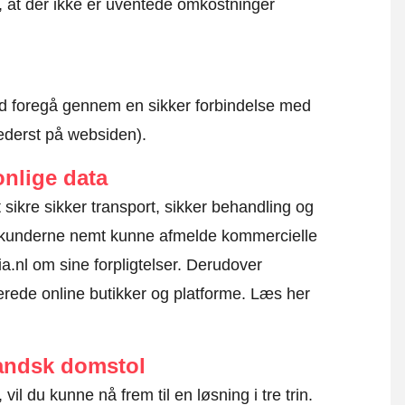
r, at der ikke er uventede omkostninger
altid foregå gennem en sikker forbindelse med
nederst på websiden).
nlige data
at sikre sikker transport, sikker behandling og
l kunderne nemt kunne afmelde kommercielle
.nl om sine forpligtelser. Derudover
erede online butikker og platforme.
Læs her
landsk domstol
vil du kunne nå frem til en løsning i tre trin.