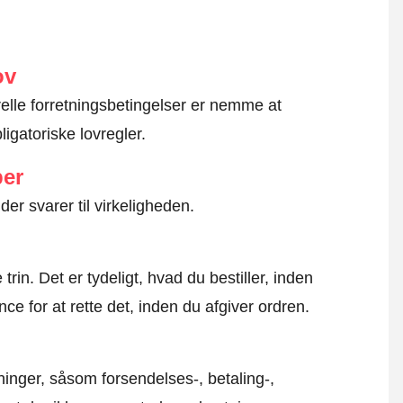
ov
erelle forretningsbetingelser er nemme at
igatoriske lovregler.
ber
der svarer til virkeligheden.
rin. Det er tydeligt, hvad du bestiller, inden
ce for at rette det, inden du afgiver ordren.
inger, såsom forsendelses-, betaling-,