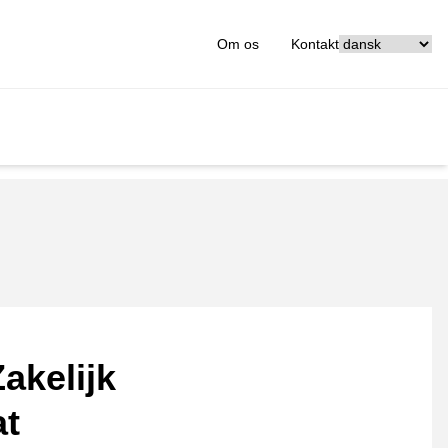
[_General:Langu
Om os
Kontakt
akelijk
at