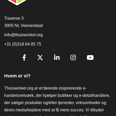
[_General:Contact]
Traverse 3
3905 NL Veenendaal
info@thuiswinkel.org
+31 (0)318 64 85 75
[_General:SocialMediaTitle]
Facebook
X
LinkedIn
Instagram
YouTube
Hvem er vi?
Thuiswinkel.org er et førende inspirerende e-
handelsnetværk, der hjælper butikker og e-detailhandlere,
der sælger produkter og/eller tjenester, virksomheder og
deres medarbejdere med at få mere succes. Vi tilbyder