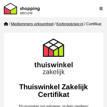
Me
Home
Medlemmers virksomhed
Kortingsticker.nl
Certifikat
Thuiswinkel Zakelijk
Certifikat
Thuiswinkel.org erklærer, at dets medlem: