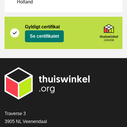
Holland
Certifikat
Thuiswinkel Zakelijk
Gyldigt certifikat
Se certifikatet
[_General:Contact]
Traverse 3
3905 NL Veenendaal