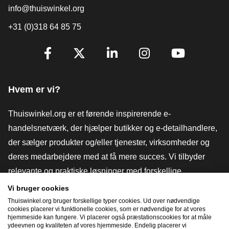
info@thuiswinkel.org
+31 (0)318 64 85 75
[_General:SocialMediaTitle]
Facebook
X
LinkedIn
Instagram
YouTube
Hvem er vi?
Thuiswinkel.org er et førende inspirerende e-
handelsnetværk, der hjælper butikker og e-detailhandlere,
der sælger produkter og/eller tjenester, virksomheder og
deres medarbejdere med at få mere succes. Vi tilbyder
relevante og praktiske løsninger med forskellige
tillidsmærker, Thuiswinkel-anmeldelser, juridiske værktøjer
Vi bruger cookies
og rådgivning, fortalervirksomhed, markedsundersøgelser
Thuiswinkel.org bruger forskellige typer cookies. Ud over nødvendige
cookies placerer vi funktionelle cookies, som er nødvendige for at vores
og har vores egen uddannelsesplatform, Thuiswinkel e-
hjemmeside kan fungere. Vi placerer også præstationscookies for at måle
ydeevnen og kvaliteten af ​​vores hjemmeside. Endelig placerer vi
Academy.