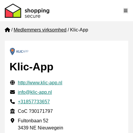
Me
Home
Medlemmers virksomhed
Klic-App
Klic-App
Verificerede kontaktoplysninger
Website URL
http://www.klic-app.nl
E-mail
info@klic-app.nl
Phone number
+31857733657
CoC
CoC ?30171797
Forretningsadresse
Fultonbaan 52
3439 NE Nieuwegein