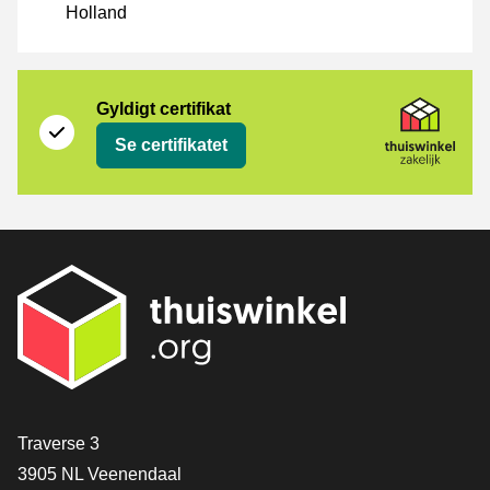
Holland
Certifikat
Thuiswinkel Zakelijk
Gyldigt certifikat
Se certifikatet
[_General:Contact]
Traverse 3
3905 NL Veenendaal