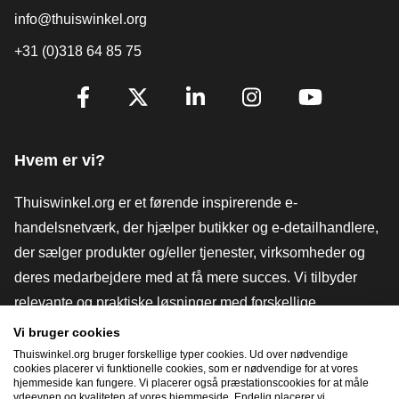
info@thuiswinkel.org
+31 (0)318 64 85 75
[_General:SocialMediaTitle]
Facebook
X
LinkedIn
Instagram
YouTube
Hvem er vi?
Thuiswinkel.org er et førende inspirerende e-
handelsnetværk, der hjælper butikker og e-detailhandlere,
der sælger produkter og/eller tjenester, virksomheder og
deres medarbejdere med at få mere succes. Vi tilbyder
relevante og praktiske løsninger med forskellige
tillidsmærker, Thuiswinkel-anmeldelser, juridiske værktøjer
Vi bruger cookies
og rådgivning, fortalervirksomhed, markedsundersøgelser
Thuiswinkel.org bruger forskellige typer cookies. Ud over nødvendige
cookies placerer vi funktionelle cookies, som er nødvendige for at vores
og har vores egen uddannelsesplatform, Thuiswinkel e-
hjemmeside kan fungere. Vi placerer også præstationscookies for at måle
ydeevnen og kvaliteten af ​​vores hjemmeside. Endelig placerer vi