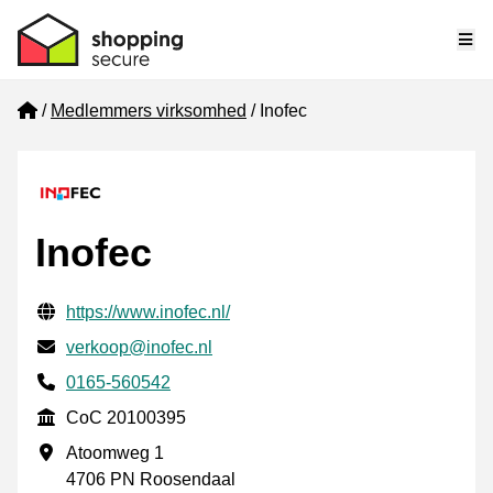
Me
Home
Medlemmers virksomhed
Inofec
Inofec
Verificerede kontaktoplysninger
Website URL
https://www.inofec.nl/
E-mail
verkoop@inofec.nl
Phone number
0165-560542
CoC
CoC 20100395
Forretningsadresse
Atoomweg 1
4706 PN Roosendaal