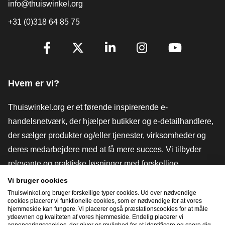
info@thuiswinkel.org
+31 (0)318 64 85 75
[_General:SocialMediaTitle]
Facebook
X
LinkedIn
Instagram
YouTube
Hvem er vi?
Thuiswinkel.org er et førende inspirerende e-
handelsnetværk, der hjælper butikker og e-detailhandlere,
der sælger produkter og/eller tjenester, virksomheder og
deres medarbejdere med at få mere succes. Vi tilbyder
relevante og praktiske løsninger med forskellige
tillidsmærker, Thuiswinkel-anmeldelser, juridiske værktøjer
Vi bruger cookies
og rådgivning, fortalervirksomhed, markedsundersøgelser
Thuiswinkel.org bruger forskellige typer cookies. Ud over nødvendige
cookies placerer vi funktionelle cookies, som er nødvendige for at vores
og har vores egen uddannelsesplatform, Thuiswinkel e-
hjemmeside kan fungere. Vi placerer også præstationscookies for at måle
ydeevnen og kvaliteten af ​​vores hjemmeside. Endelig placerer vi
Academy.