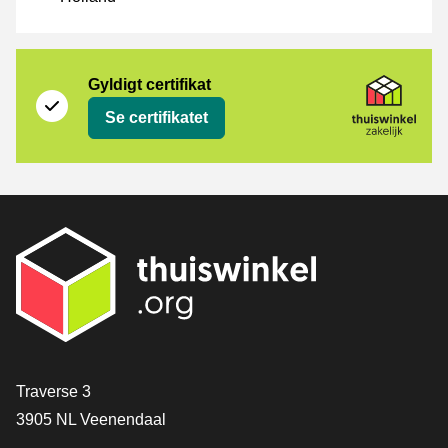
Certifikat
Thuiswinkel Zakelijk
Gyldigt certifikat
Se certifikatet
[_General:Contact]
Traverse 3
3905 NL Veenendaal