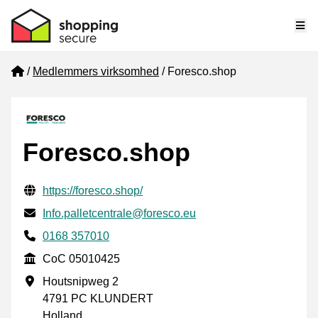
Me
Home
Medlemmers virksomhed
Foresco.shop
Foresco.shop
Verificerede kontaktoplysninger
Website URL
https://foresco.shop/
E-mail
Info.palletcentrale@foresco.eu
Phone number
0168 357010
CoC
CoC 05010425
Forretningsadresse
Houtsnipweg 2
4791 PC KLUNDERT
Holland