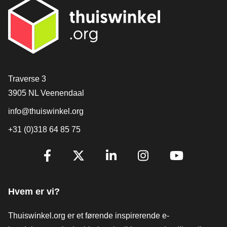
[_General:Contact]
Traverse 3
3905 NL Veenendaal
info@thuiswinkel.org
+31 (0)318 64 85 75
[_General:SocialMediaTitle]
Facebook
X
LinkedIn
Instagram
YouTube
Hvem er vi?
Thuiswinkel.org er et førende inspirerende e-