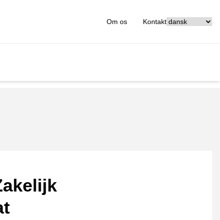
[_General:Langu
Om os
Kontakt
akelijk
at