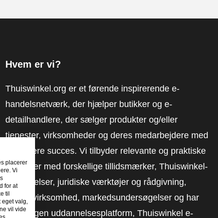
Hvem er vi?
Thuiswinkel.org er et førende inspirerende e-
handelsnetværk, der hjælper butikker og e-
detailhandlere, der sælger produkter og/eller
tjenester, virksomheder og deres medarbejdere med
at få mere succes. Vi tilbyder relevante og praktiske
es placerer
løsninger med forskellige tillidsmærker, Thuiswinkel-
ere. Vi
es
anmeldelser, juridiske værktøjer og rådgivning,
 for at
 til
fortalervirksomhed, markedsundersøgelser og har
t eget valg,
e vil vide
vores egen uddannelsesplatform, Thuiswinkel e-
es