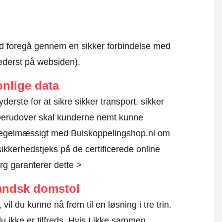
altid foregå gennem en sikker forbindelse med
nederst på websiden).
nlige data
yderste for at sikre sikker transport, sikker
 Derudover skal kunderne nemt kunne
 regelmæssigt med Buiskoppelingshop.nl om
sikkerhedstjeks på de certificerede online
g garanterer dette >
landsk domstol
vil du kunne nå frem til en løsning i tre trin.
du ikke er tilfreds. Hvis I ikke sammen