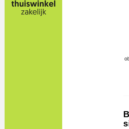
o
B
s