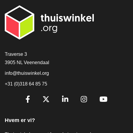
[_General:Contact]
Traverse 3
3905 NL Veenendaal
info@thuiswinkel.org
+31 (0)318 64 85 75
[_General:SocialMediaTitle]
Facebook
X
LinkedIn
Instagram
YouTube
Hvem er vi?