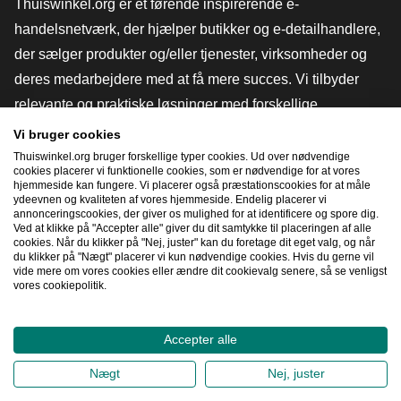
Thuiswinkel.org er et førende inspirerende e-
handelsnetværk, der hjælper butikker og e-detailhandlere,
der sælger produkter og/eller tjenester, virksomheder og
deres medarbejdere med at få mere succes. Vi tilbyder
relevante og praktiske løsninger med forskellige
tillidsmærker, Thuiswinkel-anmeldelser, juridiske værktøjer
Vi bruger cookies
og rådgivning, fortalervirksomhed, markedsundersøgelser
Thuiswinkel.org bruger forskellige typer cookies. Ud over nødvendige
cookies placerer vi funktionelle cookies, som er nødvendige for at vores
og har vores egen uddannelsesplatform, Thuiswinkel e-
hjemmeside kan fungere. Vi placerer også præstationscookies for at måle
ydeevnen og kvaliteten af ​​vores hjemmeside. Endelig placerer vi
Academy.
annonceringscookies, der giver os mulighed for at identificere og spore dig.
Ved at klikke på "Accepter alle" giver du dit samtykke til placeringen af ​​alle
cookies. Når du klikker på "Nej, juster" kan du foretage dit eget valg, og når
du klikker på "Nægt" placerer vi kun nødvendige cookies. Hvis du gerne vil
Naviger hurtigt
vide mere om vores cookies eller ændre dit cookievalg senere, så se venligst
vores cookiepolitik.
[_G
Accepter alle
2026
©
Thuiswinkel.org
Nægt
Nej, juster
Fortrolighedserklæring
Cookieerklæring