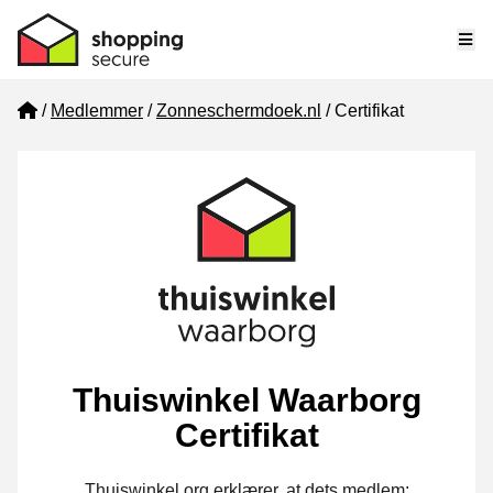
Me
Home
Medlemmer
Zonneschermdoek.nl
Certifikat
Thuiswinkel Waarborg
Certifikat
Thuiswinkel.org erklærer, at dets medlem: