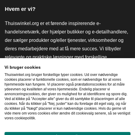
Hvem er vi?
Thuiswinkel.org er et førende inspirerende e-
handelsnetværk, der hjælper butikker og e-detailhandlere,
der sælger produkter og/eller tjenester, virksomheder og
deres medarbejdere med at få mere succes. Vi tilbyder
relevante og praktiske løsninger med forskellige
tillidsmærker, Thuiswinkel-anmeldelser, juridiske værktøjer
Vi bruger cookies
og rådgivning, fortalervirksomhed, markedsundersøgelser
Thuiswinkel.org bruger forskellige typer cookies. Ud over nødvendige
cookies placerer vi funktionelle cookies, som er nødvendige for at vores
og har vores egen uddannelsesplatform, Thuiswinkel e-
hjemmeside kan fungere. Vi placerer også præstationscookies for at måle
ydeevnen og kvaliteten af ​​vores hjemmeside. Endelig placerer vi
Academy.
annonceringscookies, der giver os mulighed for at identificere og spore dig.
Ved at klikke på "Accepter alle" giver du dit samtykke til placeringen af ​​alle
cookies. Når du klikker på "Nej, juster" kan du foretage dit eget valg, og når
du klikker på "Nægt" placerer vi kun nødvendige cookies. Hvis du gerne vil
Naviger hurtigt
vide mere om vores cookies eller ændre dit cookievalg senere, så se venligst
vores cookiepolitik.
[_G