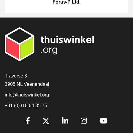
Forus-P Ltd.
[_General:Contact]
Traverse 3
3905 NL Veenendaal
info@thuiswinkel.org
+31 (0)318 64 85 75
[_General:SocialMediaTitle]
Facebook
X
LinkedIn
Instagram
YouTube