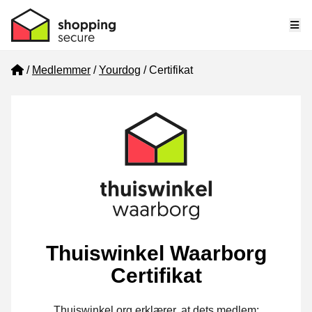
Me
Home
Medlemmer
Yourdog
Certifikat
Thuiswinkel Waarborg
Certifikat
Thuiswinkel.org erklærer, at dets medlem: