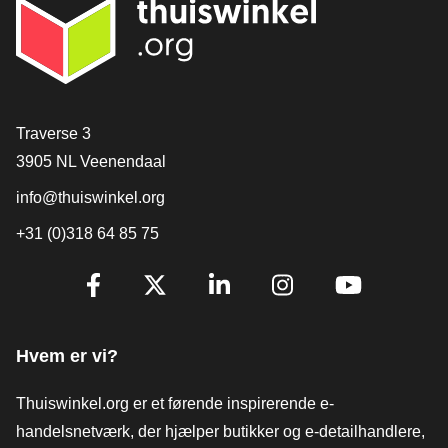
[_General:Contact]
Traverse 3
3905 NL Veenendaal
info@thuiswinkel.org
+31 (0)318 64 85 75
[_General:SocialMediaTitle]
Facebook
X
LinkedIn
Instagram
YouTube
Hvem er vi?
Thuiswinkel.org er et førende inspirerende e-
handelsnetværk, der hjælper butikker og e-detailhandlere,