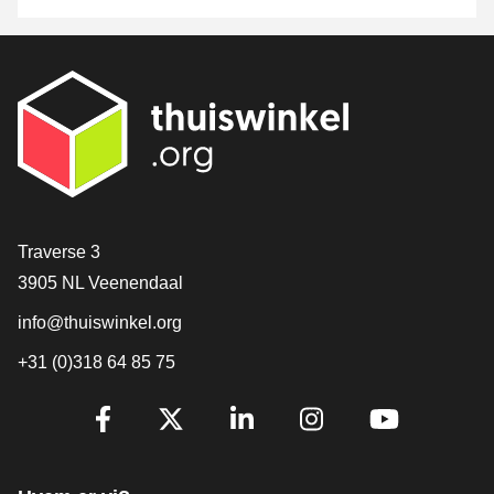
[_General:Contact]
Traverse 3
3905 NL Veenendaal
info@thuiswinkel.org
+31 (0)318 64 85 75
[_General:SocialMediaTitle]
Facebook
X
LinkedIn
Instagram
YouTube