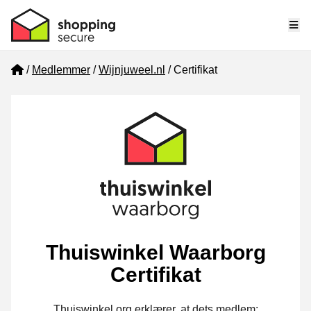
Me
Home
Medlemmer
Wijnjuweel.nl
Certifikat
Thuiswinkel Waarborg
Certifikat
Thuiswinkel.org erklærer, at dets medlem: