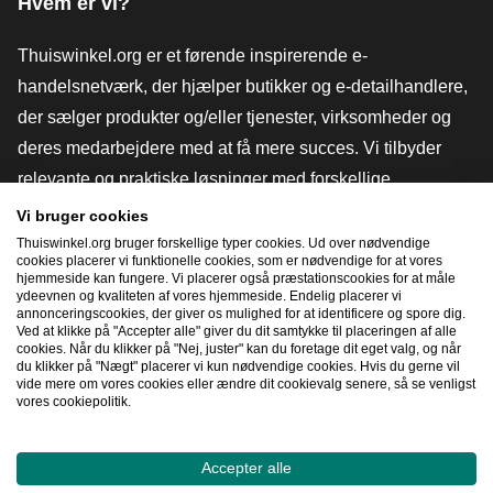
Hvem er vi?
Thuiswinkel.org er et førende inspirerende e-
handelsnetværk, der hjælper butikker og e-detailhandlere,
der sælger produkter og/eller tjenester, virksomheder og
deres medarbejdere med at få mere succes. Vi tilbyder
relevante og praktiske løsninger med forskellige
tillidsmærker, Thuiswinkel-anmeldelser, juridiske værktøjer
Vi bruger cookies
og rådgivning, fortalervirksomhed, markedsundersøgelser
Thuiswinkel.org bruger forskellige typer cookies. Ud over nødvendige
cookies placerer vi funktionelle cookies, som er nødvendige for at vores
og har vores egen uddannelsesplatform, Thuiswinkel e-
hjemmeside kan fungere. Vi placerer også præstationscookies for at måle
ydeevnen og kvaliteten af ​​vores hjemmeside. Endelig placerer vi
Academy.
annonceringscookies, der giver os mulighed for at identificere og spore dig.
Ved at klikke på "Accepter alle" giver du dit samtykke til placeringen af ​​alle
cookies. Når du klikker på "Nej, juster" kan du foretage dit eget valg, og når
du klikker på "Nægt" placerer vi kun nødvendige cookies. Hvis du gerne vil
Naviger hurtigt
vide mere om vores cookies eller ændre dit cookievalg senere, så se venligst
vores cookiepolitik.
[_G
Accepter alle