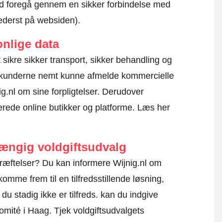
altid foregå gennem en sikker forbindelse med
nederst på websiden).
nlige data
 at sikre sikker transport, sikker behandling og
l kunderne nemt kunne afmelde kommercielle
g.nl om sine forpligtelser. Derudover
erede online butikker og platforme.
Læs her
hængig voldgiftsudvalg
ræftelser? Du kan informere Wijnig.nl om
omme frem til en tilfredsstillende løsning,
u stadig ikke er tilfreds. kan du indgive
komité i Haag.
Tjek voldgiftsudvalgets