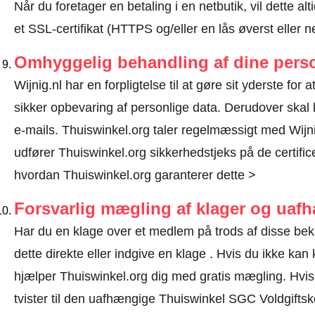
Når du foretager en betaling i en netbutik, vil dette 
et SSL-certifikat (HTTPS og/eller en lås øverst eller 
Omhyggelig behandling af dine perso
Wijnig.nl har en forpligtelse til at gøre sit yderste for
sikker opbevaring af personlige data. Derudover ska
e-mails. Thuiswinkel.org taler regelmæssigt med Wijni
udfører Thuiswinkel.org sikkerhedstjeks på de certific
hvordan Thuiswinkel.org garanterer dette >
Forsvarlig mægling af klager og uaf
Har du en klage over et medlem på trods af disse bek
dette direkte eller
indgive en klage
. Hvis du ikke kan k
hjælper Thuiswinkel.org dig med gratis mægling. Hvis d
tvister til den uafhængige Thuiswinkel SGC Voldgifts