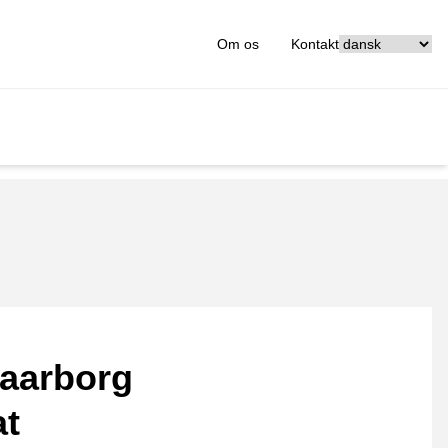
[_General:Langu
Om os
Kontakt
aarborg
at