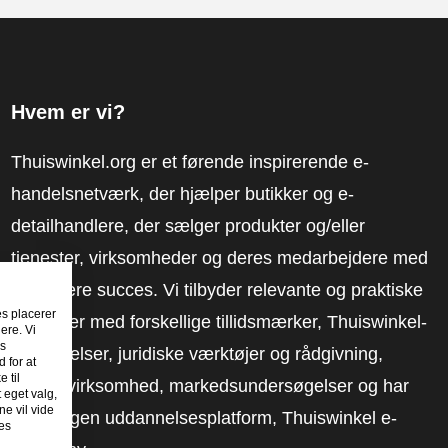
Hvem er vi?
Thuiswinkel.org er et førende inspirerende e-
handelsnetværk, der hjælper butikker og e-
detailhandlere, der sælger produkter og/eller
tjenester, virksomheder og deres medarbejdere med
at få mere succes. Vi tilbyder relevante og praktiske
es placerer
løsninger med forskellige tillidsmærker, Thuiswinkel-
ere. Vi
es
anmeldelser, juridiske værktøjer og rådgivning,
 for at
 til
fortalervirksomhed, markedsundersøgelser og har
t eget valg,
e vil vide
vores egen uddannelsesplatform, Thuiswinkel e-
es