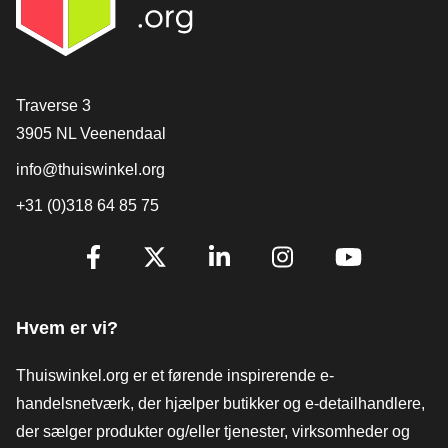
[_General:Contact]
Traverse 3
3905 NL Veenendaal
info@thuiswinkel.org
+31 (0)318 64 85 75
[_General:SocialMediaTitle]
Facebook
X
LinkedIn
Instagram
YouTube
Hvem er vi?
Thuiswinkel.org er et førende inspirerende e-
handelsnetværk, der hjælper butikker og e-detailhandlere,
der sælger produkter og/eller tjenester, virksomheder og