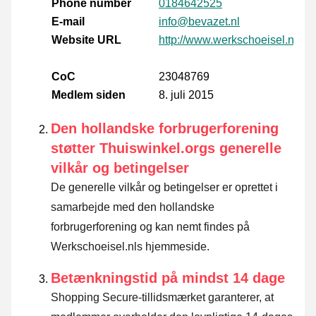
Phone number
0184642525
E-mail
info@bevazet.nl
Website URL
http://www.werkschoeisel.nl
CoC
23048769
Medlem siden
8. juli 2015
Den hollandske forbrugerforening
støtter Thuiswinkel.orgs generelle
vilkår og betingelser
De generelle vilkår og betingelser er oprettet i
samarbejde med den hollandske
forbrugerforening og kan nemt findes på
Werkschoeisel.nls hjemmeside.
Betænkningstid på mindst 14 dage
Shopping Secure-tillidsmærket garanterer, at