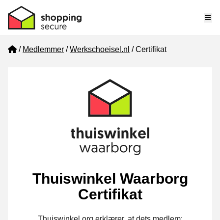
Me
Home
Medlemmer
Werkschoeisel.nl
Certifikat
Thuiswinkel Waarborg
Certifikat
Thuiswinkel.org erklærer, at dets medlem: