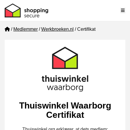
Me
Home
Medlemmer
Werkbroeken.nl
Certifikat
Thuiswinkel Waarborg
Certifikat
Thuiswinkel.org erklærer, at dets medlem: