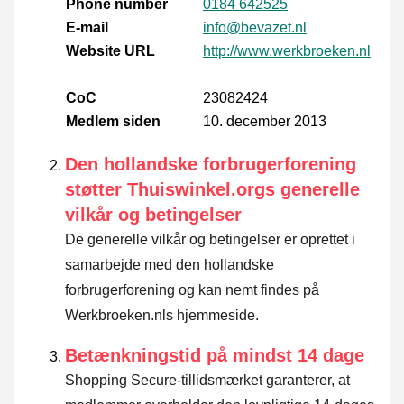
Phone number
0184 642525
E-mail
info@bevazet.nl
Website URL
http://www.werkbroeken.nl
CoC
23082424
Medlem siden
10. december 2013
Den hollandske forbrugerforening
støtter Thuiswinkel.orgs generelle
vilkår og betingelser
De generelle vilkår og betingelser er oprettet i
samarbejde med den hollandske
forbrugerforening og kan nemt findes på
Werkbroeken.nls hjemmeside.
Betænkningstid på mindst 14 dage
Shopping Secure-tillidsmærket garanterer, at