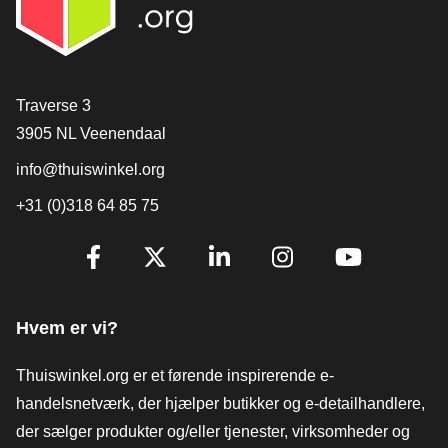
[_General:Contact]
Traverse 3
3905 NL Veenendaal
info@thuiswinkel.org
+31 (0)318 64 85 75
[_General:SocialMediaTitle]
Facebook
X
LinkedIn
Instagram
YouTube
Hvem er vi?
Thuiswinkel.org er et førende inspirerende e-
handelsnetværk, der hjælper butikker og e-detailhandlere,
der sælger produkter og/eller tjenester, virksomheder og