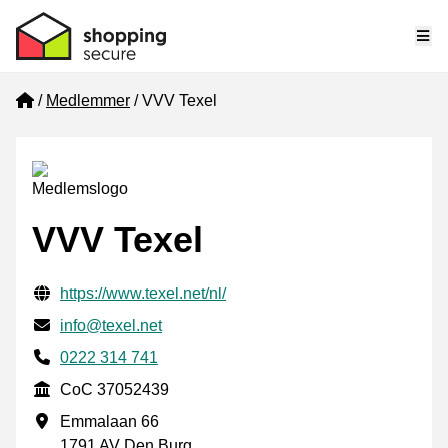
Me
Home
Medlemmer
VVV Texel
VVV Texel
Verificerede kontaktoplysninger
Website URL
https://www.texel.net/nl/
E-mail
info@texel.net
Phone number
0222 314 741
CoC
CoC 37052439
Forretningsadresse
Emmalaan 66
1791 AV Den Burg