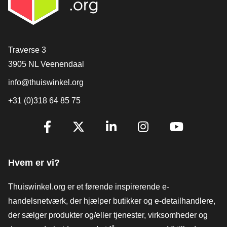
[_General:Contact]
Traverse 3
3905 NL Veenendaal
info@thuiswinkel.org
+31 (0)318 64 85 75
[_General:SocialMediaTitle]
Facebook
X
LinkedIn
Instagram
YouTube
Hvem er vi?
Thuiswinkel.org er et førende inspirerende e-
handelsnetværk, der hjælper butikker og e-detailhandlere,
der sælger produkter og/eller tjenester, virksomheder og