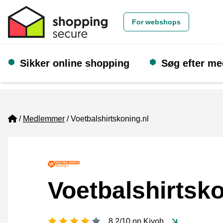
For webshops
Sikker online shopping
Søg efter m
Home
Medlemmer
Voetbalshirtskoning.nl
Voetbalshirtsko
[_General:NumberOfStarsPluralFo
8,2/10 op Kiyoh