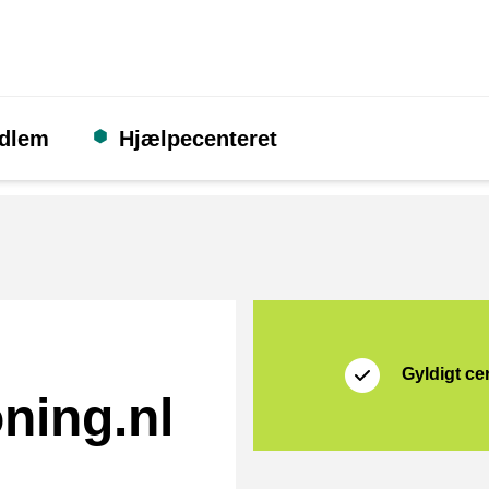
edlem
Hjælpecenteret
Certifikat
Thuiswinkel Waarb
Gyldigt cer
ning.nl
rmat]