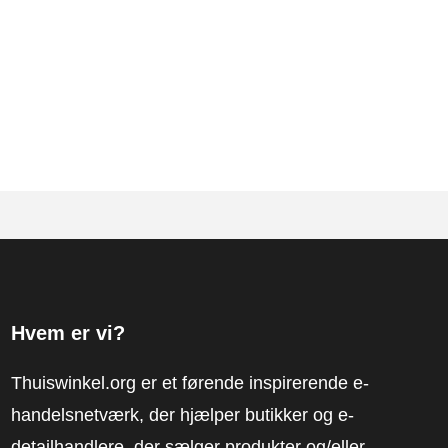
Hvem er vi?
Thuiswinkel.org er et førende inspirerende e-
handelsnetværk, der hjælper butikker og e-
detailhandlere, der sælger produkter og/eller