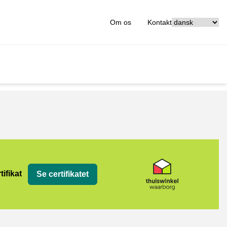
[_General:Langu
Om os
Kontakt
org
tifikat
Se certifikatet