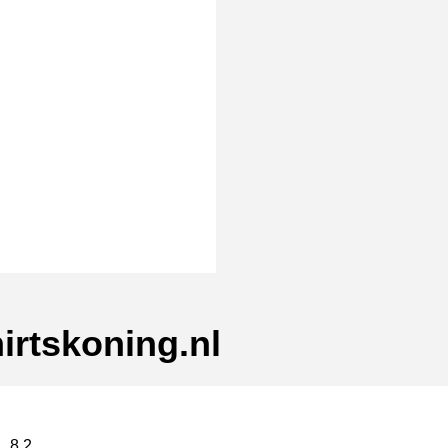
irtskoning.nl
8,2