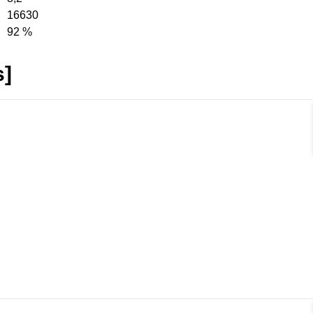
16630
92 %
s]
rmat]