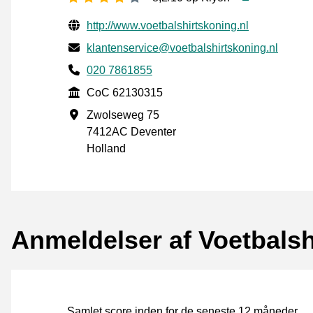
Verificerede kontaktoplysninger
Website URL
http://www.voetbalshirtskoning.nl
E-mail
klantenservice@voetbalshirtskoning.nl
Phone number
020 7861855
CoC
CoC 62130315
Forretningsadresse
Zwolseweg 75
7412AC Deventer
Holland
Anmeldelser af Voetbalsh
Samlet score inden for de seneste 12 måneder