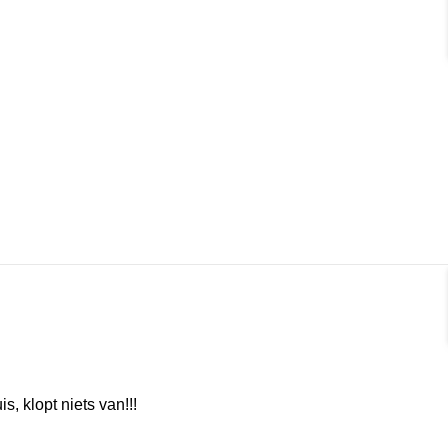
rmat]
Format]
, klopt niets van!!!