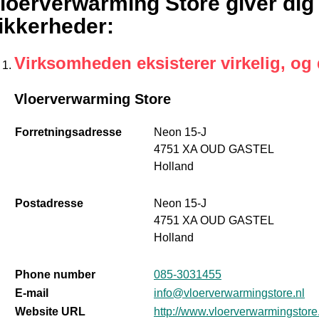
loerverwarming Store giver dig
ikkerheder
:
Virksomheden eksisterer virkelig, og
Vloerverwarming Store
Forretningsadresse
Neon 15-J
4751 XA OUD GASTEL
Holland
Postadresse
Neon 15-J
4751 XA OUD GASTEL
Holland
Phone number
085-3031455
E-mail
info@vloerverwarmingstore.nl
Website URL
http://www.vloerverwarmingstore