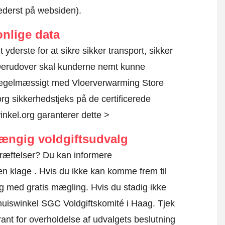
nederst på websiden).
nlige data
 yderste for at sikre sikker transport, sikker
 Derudover skal kunderne nemt kunne
 regelmæssigt med Vloerverwarming Store
rg sikkerhedstjeks på de certificerede
nkel.org garanterer dette >
hængig voldgiftsudvalg
kræftelser? Du kan informere
en klage
. Hvis du ikke kan komme frem til
dig med gratis mægling. Hvis du stadig ikke
 Thuiswinkel SGC Voldgiftskomité i Haag.
Tjek
ant for overholdelse af udvalgets beslutning