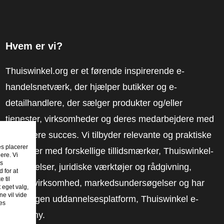
Hvem er vi?
Thuiswinkel.org er et førende inspirerende e-
handelsnetværk, der hjælper butikker og e-
detailhandlere, der sælger produkter og/eller
tjenester, virksomheder og deres medarbejdere med
at få mere succes. Vi tilbyder relevante og praktiske
es placerer
løsninger med forskellige tillidsmærker, Thuiswinkel-
ere. Vi
es
anmeldelser, juridiske værktøjer og rådgivning,
 for at
 til
fortalervirksomhed, markedsundersøgelser og har
t eget valg,
e vil vide
vores egen uddannelsesplatform, Thuiswinkel e-
es
Academy.