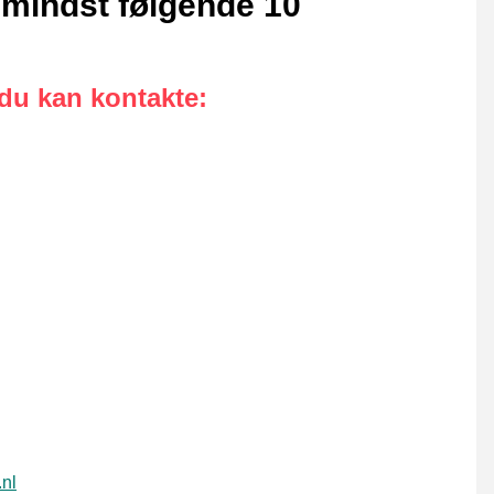
 mindst følgende 10
 du kan kontakte
:
.nl