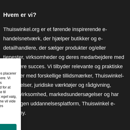
Hvem er vi?
Thuiswinkel.org er et førende inspirerende e-
handelsnetværk, der hjælper butikker og e-
detailhandlere, der sælger produkter og/eller
tjenester, virksomheder og deres medarbejdere med
at få mere succes. Vi tilbyder relevante og praktiske
es placerer
løsninger med forskellige tillidsmærker, Thuiswinkel-
ere. Vi
es
anmeldelser, juridiske værktøjer og rådgivning,
 for at
 til
fortalervirksomhed, markedsundersøgelser og har
t eget valg,
e vil vide
vores egen uddannelsesplatform, Thuiswinkel e-
es
Academy.