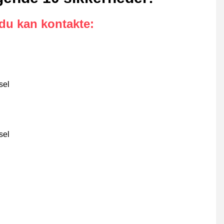
 du kan kontakte
:
sel
sel