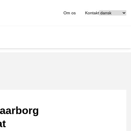
[_General:Langu
Om os
Kontakt
aarborg
at