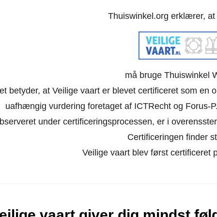
Thuiswinkel.org erklærer, a
må bruge Thuiswinkel 
et betyder, at Veilige vaart er blevet certificeret som en 
uafhængig vurdering foretaget af ICTRecht og Forus-P.
bserveret under certificeringsprocessen, er i overensst
Certificeringen finder st
Veilige vaart blev først certificere
eilige vaart giver dig mindst fø