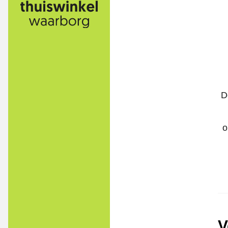
D
o
V