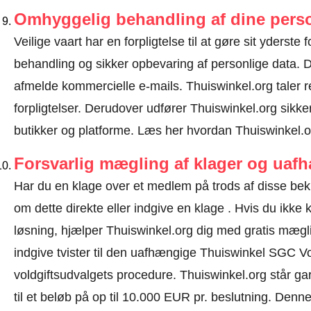
Omhyggelig behandling af dine perso
Veilige vaart har en forpligtelse til at gøre sit yderste f
behandling og sikker opbevaring af personlige data.
afmelde kommercielle e-mails. Thuiswinkel.org taler 
forpligtelser. Derudover udfører Thuiswinkel.org sikke
butikker og platforme.
Læs her hvordan Thuiswinkel.or
Forsvarlig mægling af klager og uaf
Har du en klage over et medlem på trods af disse bek
om dette direkte eller
indgive en klage
. Hvis du ikke k
løsning, hjælper Thuiswinkel.org dig med gratis mæglin
indgive tvister til den uafhængige Thuiswinkel SGC V
voldgiftsudvalgets procedure.
Thuiswinkel.org står gar
til et beløb på op til 10.000 EUR pr. beslutning. Den