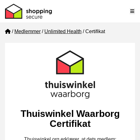
Me
Home
Medlemmer
Unlimited Health
Certifikat
Thuiswinkel Waarborg
Certifikat
Thuiswinkel.org erklærer, at dets medlem: