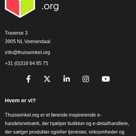
[_General:Contact]
Traverse 3
3905 NL Veenendaal
info@thuiswinkel.org
+31 (0)318 64 85 75
[_General:SocialMediaTitle]
Facebook
X
LinkedIn
Instagram
YouTube
Hvem er vi?
Thuiswinkel.org er et førende inspirerende e-
handelsnetværk, der hjælper butikker og e-detailhandlere,
der sælger produkter og/eller tjenester, virksomheder og