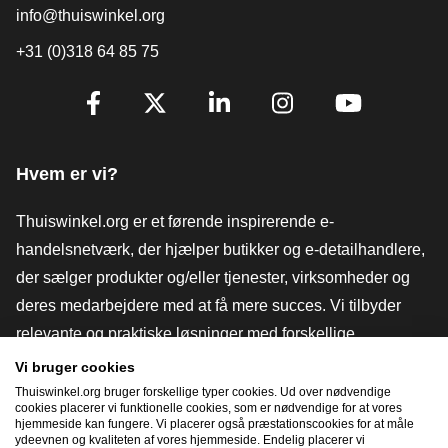
info@thuiswinkel.org
+31 (0)318 64 85 75
[_General:SocialMediaTitle]
Facebook
X
LinkedIn
Instagram
YouTube
Hvem er vi?
Thuiswinkel.org er et førende inspirerende e-
handelsnetværk, der hjælper butikker og e-detailhandlere,
der sælger produkter og/eller tjenester, virksomheder og
deres medarbejdere med at få mere succes. Vi tilbyder
relevante og praktiske løsninger med forskellige
tillidsmærker, Thuiswinkel-anmeldelser, juridiske værktøjer
Vi bruger cookies
og rådgivning, fortalervirksomhed, markedsundersøgelser
Thuiswinkel.org bruger forskellige typer cookies. Ud over nødvendige
cookies placerer vi funktionelle cookies, som er nødvendige for at vores
og har vores egen uddannelsesplatform, Thuiswinkel e-
hjemmeside kan fungere. Vi placerer også præstationscookies for at måle
ydeevnen og kvaliteten af ​​vores hjemmeside. Endelig placerer vi
Academy.