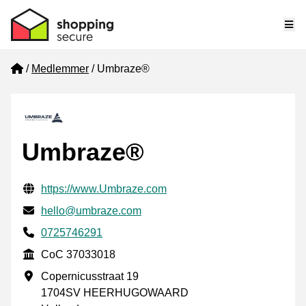
Me
Home
Medlemmer
Umbraze®
Umbraze®
Verificerede kontaktoplysninger
Website URL
https://www.Umbraze.com
E-mail
hello@umbraze.com
Phone number
0725746291
CoC
CoC 37033018
Forretningsadresse
Copernicusstraat 19
1704SV HEERHUGOWAARD