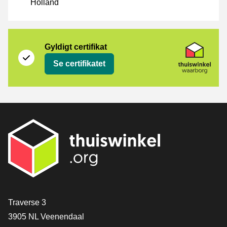
Holland
Certifikat
Thuiswinkel Waarborg
Gyldigt certifikat
Se certifikatet
[_General:Contact]
Traverse 3
3905 NL Veenendaal