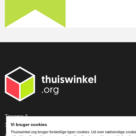
[_General:Contact]
Traverse 3
3905 NL Veenendaal
Vi bruger cookies
Thuiswinkel.org bruger forskellige typer cookies. Ud over nødvendige cooki
info@thuiswinkel.org