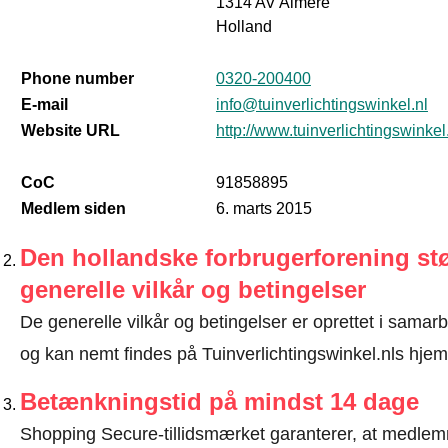
1314 AV Almere
Holland
Phone number
0320-200400
E-mail
info@tuinverlichtingswinkel.nl
Website URL
http://www.tuinverlichtingswinkel
CoC
91858895
Medlem siden
6. marts 2015
Den hollandske forbrugerforening stø
generelle vilkår og betingelser
De generelle vilkår og betingelser er oprettet i sama
og kan nemt findes på Tuinverlichtingswinkel.nls hje
Betænkningstid på mindst 14 dage
Shopping Secure-tillidsmærket garanterer, at medlem