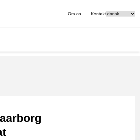
[_General:Langu
Om os
Kontakt
aarborg
at