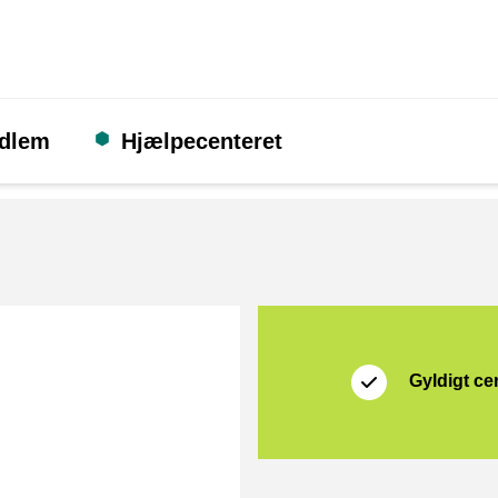
edlem
Hjælpecenteret
Certifikat
Thuiswinkel Waarb
Gyldigt cer