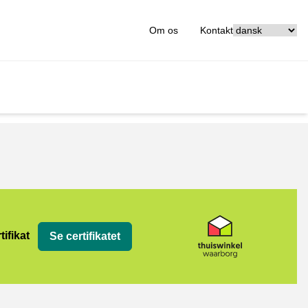
[_General:Langu
Om os
Kontakt
org
tifikat
Se certifikatet