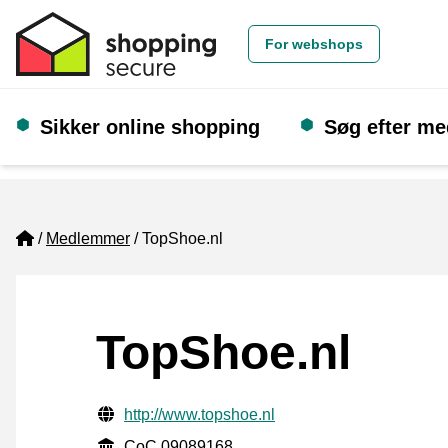
For webshops
Sikker online shopping
Søg efter m
Home
Medlemmer
TopShoe.nl
TopShoe.nl
Verificerede kontaktoplysninger
Website URL
http://www.topshoe.nl
CoC
CoC 09089168