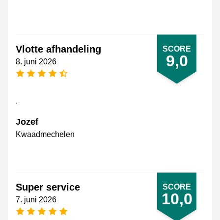
Vlotte afhandeling
SCORE
9,0
8. juni 2026
[_General:NumberOfStarsPluralFormat]
.
Jozef
Kwaadmechelen
Super service
SCORE
10,0
7. juni 2026
[_General:NumberOfStarsPluralFormat]