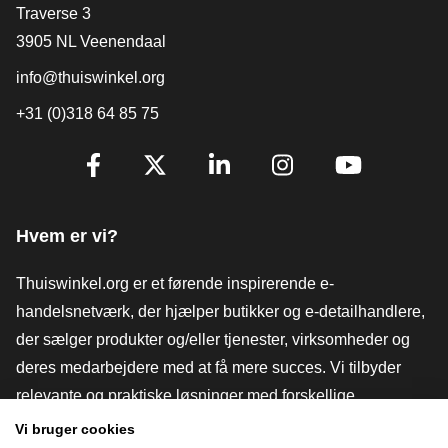
[_General:Contact]
Traverse 3
3905 NL Veenendaal
info@thuiswinkel.org
+31 (0)318 64 85 75
[_General:SocialMediaTitle]
Facebook
X
LinkedIn
Instagram
YouTube
Hvem er vi?
Thuiswinkel.org er et førende inspirerende e-
handelsnetværk, der hjælper butikker og e-detailhandlere,
der sælger produkter og/eller tjenester, virksomheder og
deres medarbejdere med at få mere succes. Vi tilbyder
relevante og praktiske løsninger med forskellige
tillidsmærker, Thuiswinkel-anmeldelser, juridiske værktøjer
Vi bruger cookies