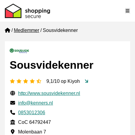
Me
Home
Medlemmer
Sousvidekenner
Sousvidekenner
[_General:NumberOfStarsPluralFormat]
9,1/10 op Kiyoh
Verificerede kontaktoplysninger
Website URL
http://www.sousvidekenner.nl
E-mail
info@kenners.nl
Phone number
0853012306
CoC
CoC 64792447
Forretningsadresse
Molenbaan 7