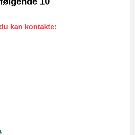
følgende 10
 du kan kontakte
:
l/