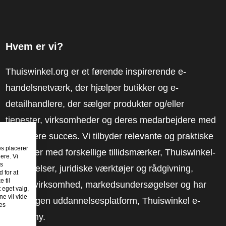
Hvem er vi?
Thuiswinkel.org er et førende inspirerende e-
handelsnetværk, der hjælper butikker og e-
detailhandlere, der sælger produkter og/eller
tjenester, virksomheder og deres medarbejdere med
at få mere succes. Vi tilbyder relevante og praktiske
es placerer
løsninger med forskellige tillidsmærker, Thuiswinkel-
ere. Vi
es
anmeldelser, juridiske værktøjer og rådgivning,
 for at
 til
fortalervirksomhed, markedsundersøgelser og har
t eget valg,
e vil vide
vores egen uddannelsesplatform, Thuiswinkel e-
es
Academy.