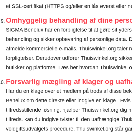
et SSL-certifikat (HTTPS og/eller en lås øverst eller 
Omhyggelig behandling af dine perso
SIGMA Benelux har en forpligtelse til at gøre sit yderst
behandling og sikker opbevaring af personlige data.
afmelde kommercielle e-mails. Thuiswinkel.org tale
forpligtelser. Derudover udfører Thuiswinkel.org sikke
butikker og platforme.
Læs her hvordan Thuiswinkel.or
Forsvarlig mægling af klager og uaf
Har du en klage over et medlem på trods af disse be
Benelux om dette direkte eller
indgive en klage
. Hvis
tilfredsstillende løsning, hjælper Thuiswinkel.org dig
tilfreds. kan du indgive tvister til den uafhængige Th
voldgiftsudvalgets procedure.
Thuiswinkel.org står gar