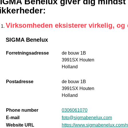
IGMA Benelux giver dig mindst 
ikkerheder
:
Virksomheden eksisterer virkelig, og
SIGMA Benelux
Forretningsadresse
de bouw 1B
3991SX Houten
Holland
Postadresse
de bouw 1B
3991SX Houten
Holland
Phone number
0306061070
E-mail
foto@sigmabenelux.com
Website URL
https://www.sigmabenelux.com/n