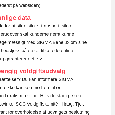
nederst på websiden).
nlige data
e for at sikre sikker transport, sikker
 Derudover skal kunderne nemt kunne
r regelmæssigt med SIGMA Benelux om sine
rhedstjeks på de certificerede online
g garanterer dette >
hængig voldgiftsudvalg
kræftelser? Du kan informere SIGMA
 du ikke kan komme frem til en
 med gratis mægling. Hvis du stadig ikke er
uiswinkel SGC Voldgiftskomité i Haag.
Tjek
ant for overholdelse af udvalgets beslutning