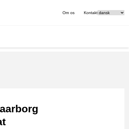
[_General:Langu
Om os
Kontakt
aarborg
at