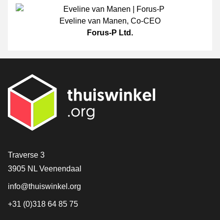
Eveline van Manen
,
Co-CEO
Forus-P Ltd.
[_General:Contact]
Traverse 3
3905 NL Veenendaal
info@thuiswinkel.org
+31 (0)318 64 85 75