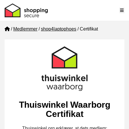
Me
Home
Medlemmer
shop4laptophoes
Certifikat
Thuiswinkel Waarborg
Certifikat
Thuiswinkel.org erklærer, at dets medlem: