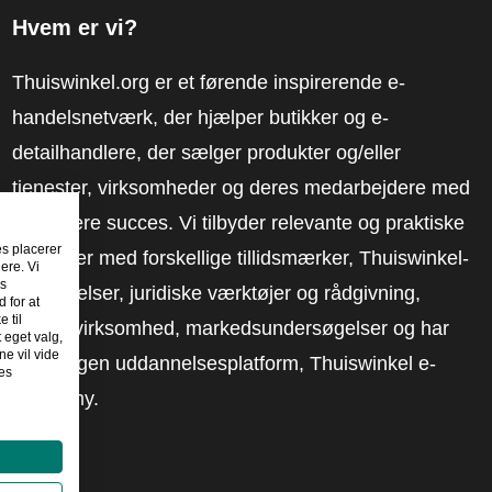
Hvem er vi?
Thuiswinkel.org er et førende inspirerende e-
handelsnetværk, der hjælper butikker og e-
detailhandlere, der sælger produkter og/eller
tjenester, virksomheder og deres medarbejdere med
at få mere succes. Vi tilbyder relevante og praktiske
es placerer
løsninger med forskellige tillidsmærker, Thuiswinkel-
ere. Vi
es
anmeldelser, juridiske værktøjer og rådgivning,
 for at
 til
fortalervirksomhed, markedsundersøgelser og har
t eget valg,
e vil vide
vores egen uddannelsesplatform, Thuiswinkel e-
es
Academy.