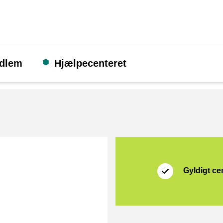
edlem
Hjælpecenteret
Certifikat
Thuiswinkel Waarb
Gyldigt cer
d