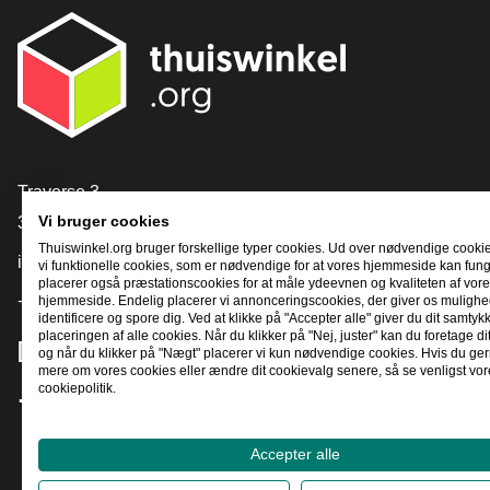
[_General:Contact]
Traverse 3
3905 NL Veenendaal
Vi bruger cookies
Thuiswinkel.org bruger forskellige typer cookies. Ud over nødvendige cooki
info@thuiswinkel.org
vi funktionelle cookies, som er nødvendige for at vores hjemmeside kan fung
placerer også præstationscookies for at måle ydeevnen og kvaliteten af ​​vor
+31 (0)318 64 85 75
hjemmeside. Endelig placerer vi annonceringscookies, der giver os mulighed
identificere og spore dig. Ved at klikke på "Accepter alle" giver du dit samtykke
placeringen af ​​alle cookies. Når du klikker på "Nej, juster" kan du foretage di
[_General:SocialMediaTitle]
og når du klikker på "Nægt" placerer vi kun nødvendige cookies. Hvis du gern
mere om vores cookies eller ændre dit cookievalg senere, så se venligst vor
cookiepolitik.
Facebook
X
LinkedIn
Instagram
YouTube
Accepter alle