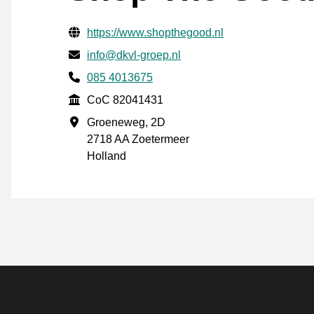
Verificerede kontaktoplysninger
Website URL
https://www.shopthegood.nl
E-mail
info@dkvl-groep.nl
Phone number
085 4013675
CoC
CoC 82041431
Forretningsadresse
Groeneweg, 2D
2718 AA Zoetermeer
Holland