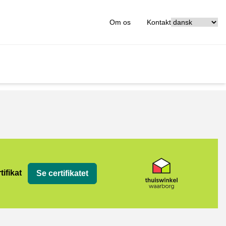
[_General:Langu
Om os
Kontakt
org
tifikat
Se certifikatet