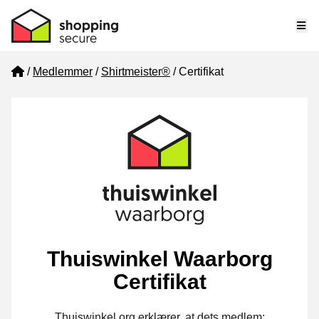
Me
Home
Medlemmer
Shirtmeister®
Certifikat
Thuiswinkel Waarborg
Certifikat
Thuiswinkel.org erklærer, at dets medlem: