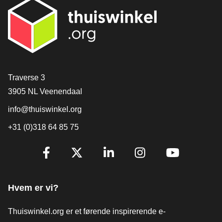
[_General:Contact]
Traverse 3
3905 NL Veenendaal
info@thuiswinkel.org
+31 (0)318 64 85 75
[_General:SocialMediaTitle]
Facebook
X
LinkedIn
Instagram
YouTube
Hvem er vi?
Thuiswinkel.org er et førende inspirerende e-