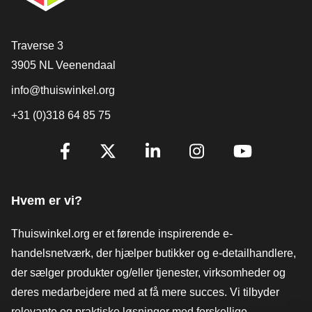
[_General:Contact]
Traverse 3
3905 NL Veenendaal
info@thuiswinkel.org
+31 (0)318 64 85 75
[_General:SocialMediaTitle]
Facebook
X
LinkedIn
Instagram
YouTube
Hvem er vi?
Thuiswinkel.org er et førende inspirerende e-
handelsnetværk, der hjælper butikker og e-detailhandlere,
der sælger produkter og/eller tjenester, virksomheder og
deres medarbejdere med at få mere succes. Vi tilbyder
relevante og praktiske løsninger med forskellige