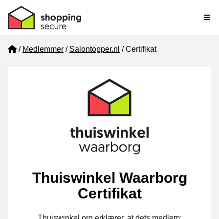
Me
Home
Medlemmer
Salontopper.nl
Certifikat
Thuiswinkel Waarborg
Certifikat
Thuiswinkel.org erklærer, at dets medlem: