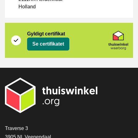
Holland
Certifikat
Thuiswinkel Waarborg
Gyldigt certifikat
Se certifikatet
[_General:Contact]
Traverse 3
3905 NL Veenendaal