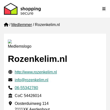
Me
Home
Medlemmer
Rozenkelim.nl
Rozenkelim.nl
Verificerede kontaktoplysninger
Website URL
http://www.rozenkelim.nl
E-mail
info@rozenkelim.nl
Phone number
06-55342780
CoC
CoC 54426014
Forretningsadresse
Oosterduinweg 114
2111XK Aerdenhout