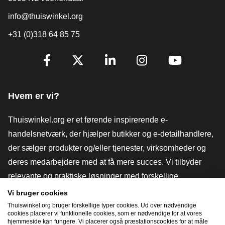
info@thuiswinkel.org
+31 (0)318 64 85 75
[_General:SocialMediaTitle]
Facebook
X
LinkedIn
Instagram
YouTube
Hvem er vi?
Thuiswinkel.org er et førende inspirerende e-
handelsnetværk, der hjælper butikker og e-detailhandlere,
der sælger produkter og/eller tjenester, virksomheder og
deres medarbejdere med at få mere succes. Vi tilbyder
relevante og praktiske løsninger med forskellige
tillidsmærker, Thuiswinkel-anmeldelser, juridiske værktøjer
Vi bruger cookies
og rådgivning, fortalervirksomhed, markedsundersøgelser
Thuiswinkel.org bruger forskellige typer cookies. Ud over nødvendige
cookies placerer vi funktionelle cookies, som er nødvendige for at vores
og har vores egen uddannelsesplatform, Thuiswinkel e-
hjemmeside kan fungere. Vi placerer også præstationscookies for at måle