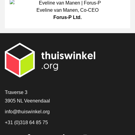
Eveline van Manen
,
Co-CEO
Forus-P Ltd.
[_General:Contact]
Traverse 3
3905 NL Veenendaal
info@thuiswinkel.org
+31 (0)318 64 85 75