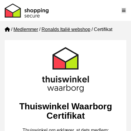
Me
Home
Medlemmer
Ronalds Italië webshop
Certifikat
Thuiswinkel Waarborg
Certifikat
Thuiswinkel.org erklærer, at dets medlem: