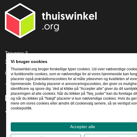
[_General:Contact]
Traverse 3
3905 NL Veenendaal
Vi bruger cookies
Thuiswinkel.org bruger forskellige typer cookies. Ud over nødvendige cooki
info@thuiswinkel.org
vi funktionelle cookies, som er nødvendige for at vores hjemmeside kan fung
placerer også præstationscookies for at måle ydeevnen og kvaliteten af ​​vor
+31 (0)318 64 85 75
hjemmeside. Endelig placerer vi annonceringscookies, der giver os mulighed
identificere og spore dig. Ved at klikke på "Accepter alle" giver du dit samtykke
placeringen af ​​alle cookies. Når du klikker på "Nej, juster" kan du foretage di
[_General:SocialMediaTitle]
og når du klikker på "Nægt" placerer vi kun nødvendige cookies. Hvis du gern
mere om vores cookies eller ændre dit cookievalg senere, så se venligst vor
cookiepolitik.
Facebook
X
LinkedIn
Instagram
YouTube
Accepter alle