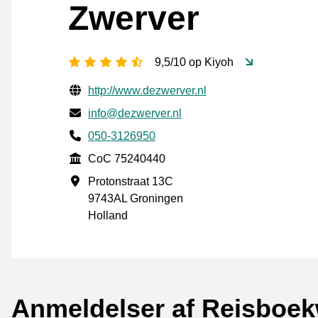
Zwerver
[_General:NumberOfStarsPluralFo
9,5/10 op Kiyoh
Verificerede kontaktoplysninger
Website URL
http://www.dezwerver.nl
E-mail
info@dezwerver.nl
Phone number
050-3126950
CoC
CoC 75240440
Forretningsadresse
Protonstraat 13C
9743AL Groningen
Holland
Anmeldelser af Reisboek