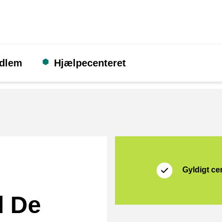
edlem
Hjælpecenteret
Certifikat
Thuiswinkel Waarb
Gyldigt cer
l De