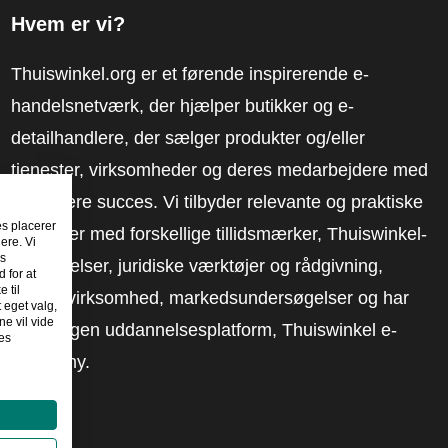
Hvem er vi?
Thuiswinkel.org er et førende inspirerende e-
handelsnetværk, der hjælper butikker og e-
detailhandlere, der sælger produkter og/eller
tjenester, virksomheder og deres medarbejdere med
at få mere succes. Vi tilbyder relevante og praktiske
es placerer
løsninger med forskellige tillidsmærker, Thuiswinkel-
ere. Vi
es
anmeldelser, juridiske værktøjer og rådgivning,
 for at
 til
fortalervirksomhed, markedsundersøgelser og har
t eget valg,
e vil vide
vores egen uddannelsesplatform, Thuiswinkel e-
es
Academy.