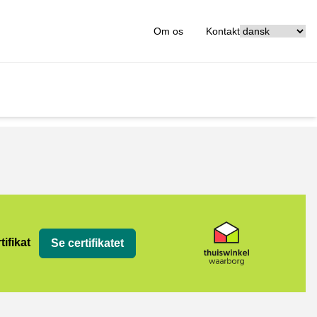
[_General:Langu
Om os
Kontakt
org
tifikat
Se certifikatet