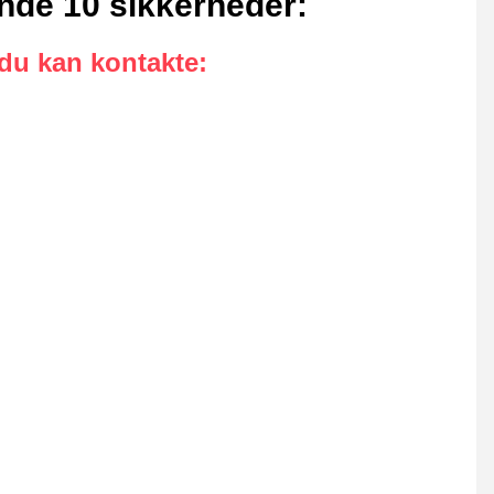
ende 10 sikkerheder
:
 du kan kontakte
: