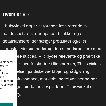
Hvem er vi?
Thuiswinkel.org er et førende inspirerende e-
handelsnetværk, der hjælper butikker og e-
detailhandlere, der sælger produkter og/eller
tjenester, virksomheder og deres medarbejdere med
at få mere succes. Vi tilbyder relevante og praktiske
es placerer
løsninger med forskellige tillidsmærker, Thuiswinkel-
ere. Vi
es
anmeldelser, juridiske værktøjer og rådgivning,
 for at
 til
fortalervirksomhed, markedsundersøgelser og har
t eget valg,
e vil vide
vores egen uddannelsesplatform, Thuiswinkel e-
es
Academy.