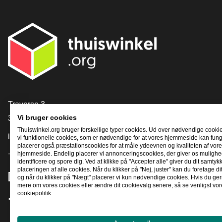
[_General:Contact]
Traverse 3
3905 NL Veenendaal
Vi bruger cookies
Thuiswinkel.org bruger forskellige typer cookies. Ud over nødvendige cooki
info@thuiswinkel.org
vi funktionelle cookies, som er nødvendige for at vores hjemmeside kan fung
placerer også præstationscookies for at måle ydeevnen og kvaliteten af ​​vor
+31 (0)318 64 85 75
hjemmeside. Endelig placerer vi annonceringscookies, der giver os mulighed
identificere og spore dig. Ved at klikke på "Accepter alle" giver du dit samtykke
placeringen af ​​alle cookies. Når du klikker på "Nej, juster" kan du foretage di
[_General:SocialMediaTitle]
og når du klikker på "Nægt" placerer vi kun nødvendige cookies. Hvis du gern
mere om vores cookies eller ændre dit cookievalg senere, så se venligst vor
cookiepolitik.
Facebook
X
LinkedIn
Instagram
YouTube