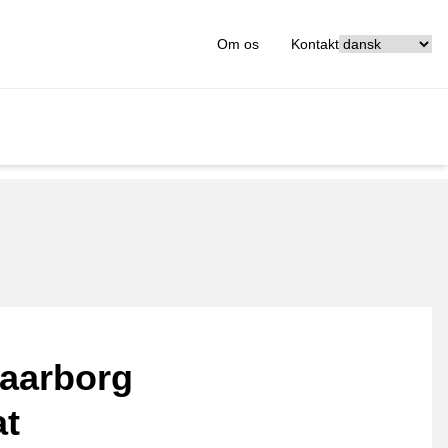
[_General:Langu
Om os
Kontakt
aarborg
at