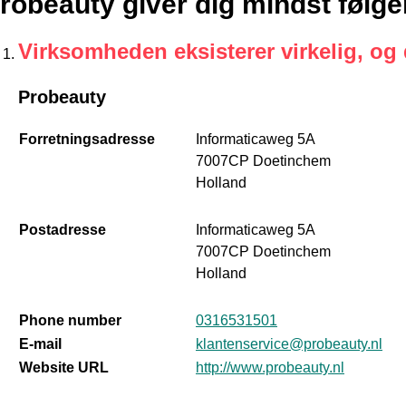
robeauty giver dig mindst følg
Virksomheden eksisterer virkelig, og
Probeauty
Forretningsadresse
Informaticaweg 5A
7007CP Doetinchem
Holland
Postadresse
Informaticaweg 5A
7007CP Doetinchem
Holland
Phone number
0316531501
E-mail
klantenservice@probeauty.nl
Website URL
http://www.probeauty.nl