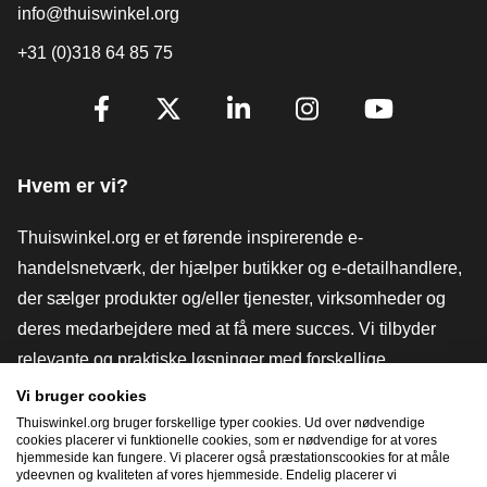
info@thuiswinkel.org
+31 (0)318 64 85 75
[_General:SocialMediaTitle]
Facebook
X
LinkedIn
Instagram
YouTube
Hvem er vi?
Thuiswinkel.org er et førende inspirerende e-
handelsnetværk, der hjælper butikker og e-detailhandlere,
der sælger produkter og/eller tjenester, virksomheder og
deres medarbejdere med at få mere succes. Vi tilbyder
relevante og praktiske løsninger med forskellige
tillidsmærker, Thuiswinkel-anmeldelser, juridiske værktøjer
Vi bruger cookies
og rådgivning, fortalervirksomhed, markedsundersøgelser
Thuiswinkel.org bruger forskellige typer cookies. Ud over nødvendige
cookies placerer vi funktionelle cookies, som er nødvendige for at vores
og har vores egen uddannelsesplatform, Thuiswinkel e-
hjemmeside kan fungere. Vi placerer også præstationscookies for at måle
ydeevnen og kvaliteten af ​​vores hjemmeside. Endelig placerer vi
Academy.