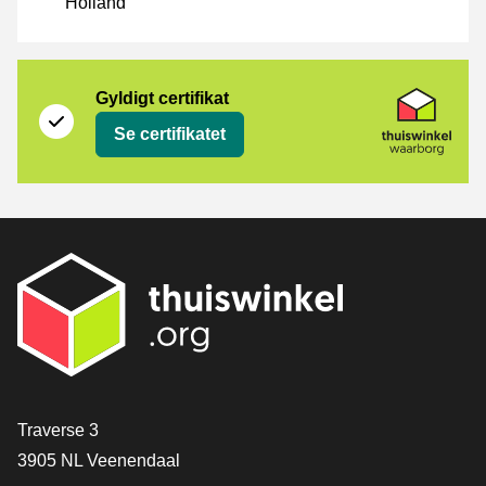
Holland
Certifikat
Thuiswinkel Waarborg
Gyldigt certifikat
Se certifikatet
[_General:Contact]
Traverse 3
3905 NL Veenendaal