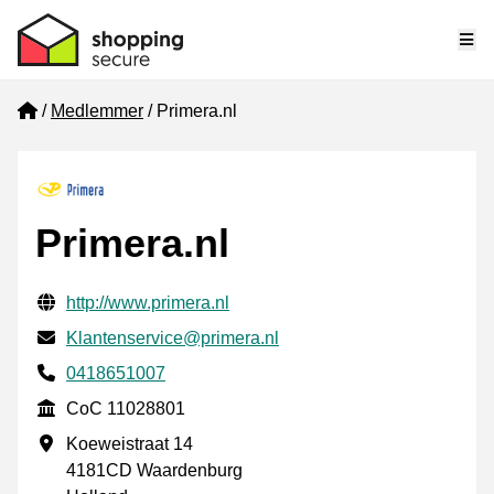
Me
Home
Medlemmer
Primera.nl
Primera.nl
Verificerede kontaktoplysninger
Website URL
http://www.primera.nl
E-mail
Klantenservice@primera.nl
Phone number
0418651007
CoC
CoC 11028801
Forretningsadresse
Koeweistraat 14
4181CD Waardenburg