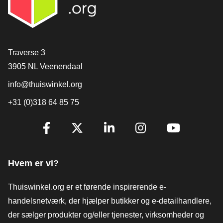
[_General:Contact]
Traverse 3
3905 NL Veenendaal
info@thuiswinkel.org
+31 (0)318 64 85 75
[_General:SocialMediaTitle]
Facebook
X
LinkedIn
Instagram
YouTube
Hvem er vi?
Thuiswinkel.org er et førende inspirerende e-
handelsnetværk, der hjælper butikker og e-detailhandlere,
der sælger produkter og/eller tjenester, virksomheder og