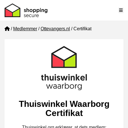
Me
Home
Medlemmer
Ottevangers.nl
Certifikat
Thuiswinkel Waarborg
Certifikat
Thuiswinkel.org erklærer, at dets medlem: