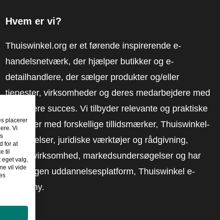
Hvem er vi?
Thuiswinkel.org er et førende inspirerende e-
handelsnetværk, der hjælper butikker og e-
detailhandlere, der sælger produkter og/eller
tjenester, virksomheder og deres medarbejdere med
at få mere succes. Vi tilbyder relevante og praktiske
es placerer
løsninger med forskellige tillidsmærker, Thuiswinkel-
ere. Vi
es
anmeldelser, juridiske værktøjer og rådgivning,
 for at
 til
fortalervirksomhed, markedsundersøgelser og har
t eget valg,
e vil vide
vores egen uddannelsesplatform, Thuiswinkel e-
es
Academy.