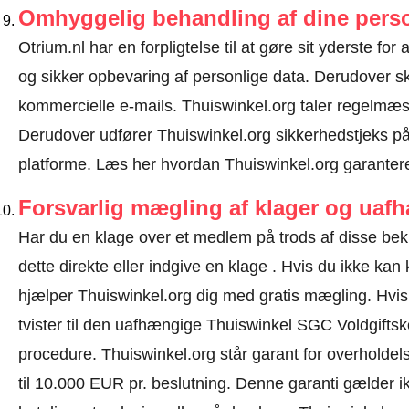
Omhyggelig behandling af dine perso
Otrium.nl har en forpligtelse til at gøre sit yderste for
og sikker opbevaring af personlige data. Derudover 
kommercielle e-mails. Thuiswinkel.org taler regelmæss
Derudover udfører Thuiswinkel.org sikkerhedstjeks på 
platforme.
Læs her hvordan Thuiswinkel.org garantere
Forsvarlig mægling af klager og uaf
Har du en klage over et medlem på trods af disse be
dette direkte eller
indgive en klage
. Hvis du ikke kan k
hjælper Thuiswinkel.org dig med gratis mægling. Hvis d
tvister til den uafhængige Thuiswinkel SGC Voldgifts
procedure.
Thuiswinkel.org står garant for overholdels
til 10.000 EUR pr. beslutning. Denne garanti gælder i