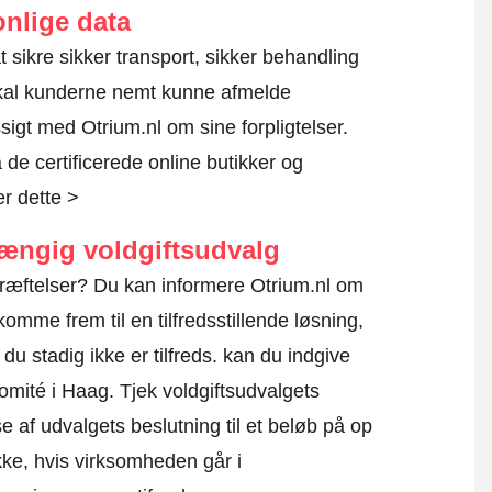
nlige data
 at sikre sikker transport, sikker behandling
skal kunderne nemt kunne afmelde
igt med Otrium.nl om sine forpligtelser.
de certificerede online butikker og
r dette >
hængig voldgiftsudvalg
kræftelser? Du kan informere Otrium.nl om
omme frem til en tilfredsstillende løsning,
u stadig ikke er tilfreds. kan du indgive
komité i Haag.
Tjek voldgiftsudvalgets
e af udvalgets beslutning til et beløb på op
kke, hvis virksomheden går i