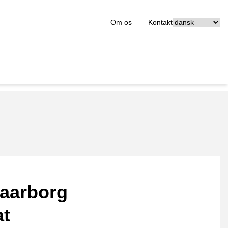
[_General:Langu
Om os
Kontakt
aarborg
at