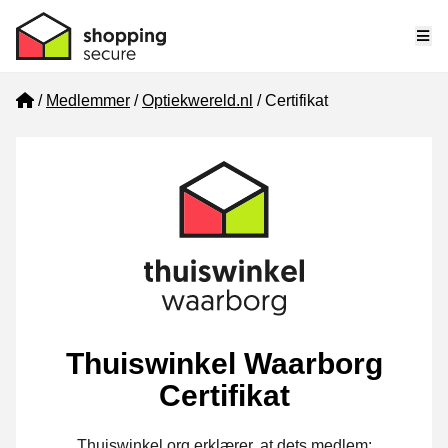
Me
Home
Medlemmer
Optiekwereld.nl
Certifikat
Thuiswinkel Waarborg
Certifikat
Thuiswinkel.org erklærer, at dets medlem: