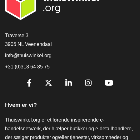
[_General:Contact]
Traverse 3
3905 NL Veenendaal
info@thuiswinkel.org
+31 (0)318 64 85 75
[_General:SocialMediaTitle]
Facebook
X
LinkedIn
Instagram
YouTube
Hvem er vi?
Thuiswinkel.org er et førende inspirerende e-
handelsnetværk, der hjælper butikker og e-detailhandlere,
der sælger produkter og/eller tjenester, virksomheder og