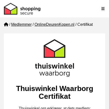
Me
Home
Medlemmer
OnlineDeurenKopen.nl
Certifikat
Thuiswinkel Waarborg
Certifikat
Thuiswinkel.org erklærer, at dets medlem: