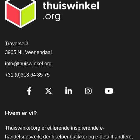
[_General:Contact]
Traverse 3
3905 NL Veenendaal
info@thuiswinkel.org
+31 (0)318 64 85 75
[_General:SocialMediaTitle]
Facebook
X
LinkedIn
Instagram
YouTube
Hvem er vi?
Thuiswinkel.org er et førende inspirerende e-
handelsnetværk, der hjælper butikker og e-detailhandlere,