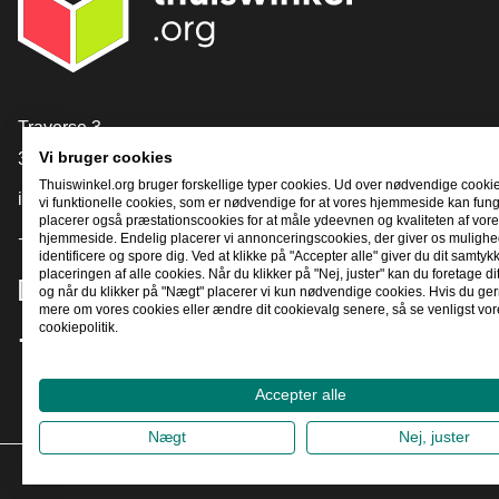
[_General:Contact]
Traverse 3
3905 NL Veenendaal
Vi bruger cookies
Thuiswinkel.org bruger forskellige typer cookies. Ud over nødvendige cooki
info@thuiswinkel.org
vi funktionelle cookies, som er nødvendige for at vores hjemmeside kan fung
placerer også præstationscookies for at måle ydeevnen og kvaliteten af ​​vor
+31 (0)318 64 85 75
hjemmeside. Endelig placerer vi annonceringscookies, der giver os mulighed
identificere og spore dig. Ved at klikke på "Accepter alle" giver du dit samtykke
placeringen af ​​alle cookies. Når du klikker på "Nej, juster" kan du foretage di
[_General:SocialMediaTitle]
og når du klikker på "Nægt" placerer vi kun nødvendige cookies. Hvis du gern
mere om vores cookies eller ændre dit cookievalg senere, så se venligst vor
cookiepolitik.
Facebook
X
LinkedIn
Instagram
YouTube
Accepter alle
Nægt
Nej, juster