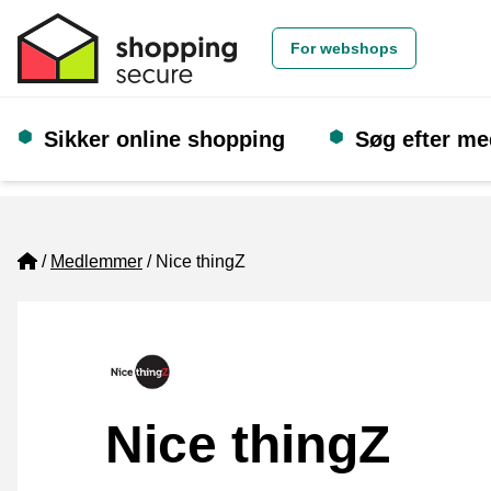
For webshops
Sikker online shopping
Søg efter m
Home
Medlemmer
Nice thingZ
Nice thingZ