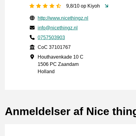
[_General:NumberOfStarsPluralFo
9,8/10 op Kiyoh
Verificerede kontaktoplysninger
Website URL
http://www.nicethingz.nl
E-mail
info@nicethingz.nl
Phone number
0757503903
CoC
CoC 37101767
Forretningsadresse
Houthavenkade 10 C
1506 PC Zaandam
Holland
Anmeldelser af Nice thin