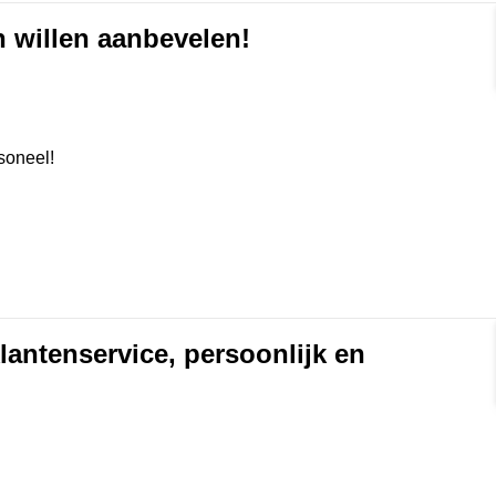
n willen aanbevelen!
rmat]
soneel!
antenservice, persoonlijk en
rmat]