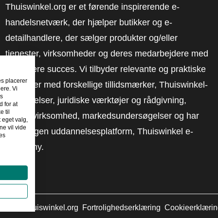
Thuiswinkel.org er et førende inspirerende e-
handelsnetværk, der hjælper butikker og e-
detailhandlere, der sælger produkter og/eller
tjenester, virksomheder og deres medarbejdere med
at få mere succes. Vi tilbyder relevante og praktiske
es placerer
løsninger med forskellige tillidsmærker, Thuiswinkel-
ere. Vi
es
anmeldelser, juridiske værktøjer og rådgivning,
 for at
 til
fortalervirksomhed, markedsundersøgelser og har
t eget valg,
e vil vide
vores egen uddannelsesplatform, Thuiswinkel e-
es
Academy.
2026
©
Thuiswinkel.org
Fortrolighedserklæring
Cookieerklæri