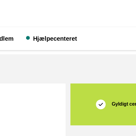
edlem
Hjælpecenteret
Certifikat
Thuiswinkel Waarb
Gyldigt cer