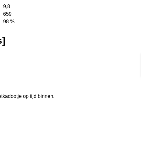
9,8
659
98 %
s]
rmat]
tkadootje op tijd binnen.