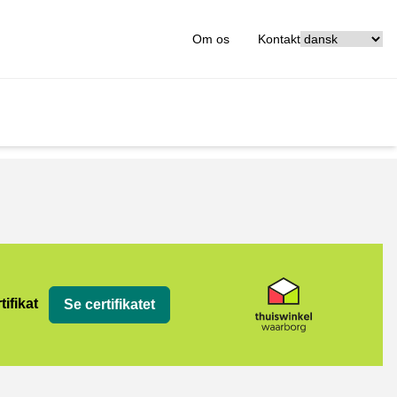
[_General:Langu
Om os
Kontakt
org
tifikat
Se certifikatet