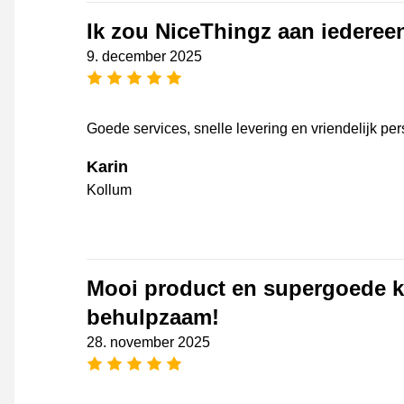
Ik zou NiceThingz aan iederee
9. december 2025
[_General:NumberOfStarsPluralFo
Goede services, snelle levering en vriendelijk per
Karin
Kollum
Mooi product en supergoede kl
behulpzaam!
28. november 2025
[_General:NumberOfStarsPluralFo