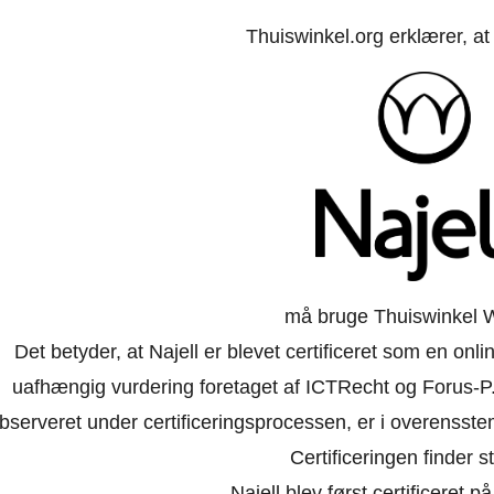
Thuiswinkel.org erklærer, a
må bruge Thuiswinkel 
Det betyder, at Najell er blevet certificeret som en onl
uafhængig vurdering foretaget af ICTRecht og Forus-P.
bserveret under certificeringsprocessen, er i overensst
Certificeringen finder st
Najell blev først certificeret 