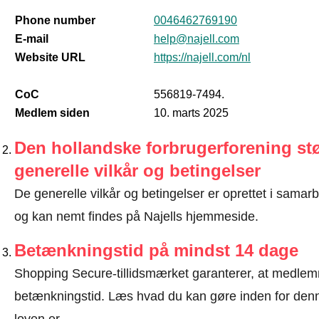
Phone number
0046462769190
E-mail
help@najell.com
Website URL
https://najell.com/nl
CoC
556819-7494.
Medlem siden
10. marts 2025
Den hollandske forbrugerforening stø
generelle vilkår og betingelser
De generelle vilkår og betingelser er oprettet i sama
og kan nemt findes på Najells hjemmeside.
Betænkningstid på mindst 14 dage
Shopping Secure-tillidsmærket garanterer, at medlem
betænkningstid.
Læs hvad du kan gøre inden for denn