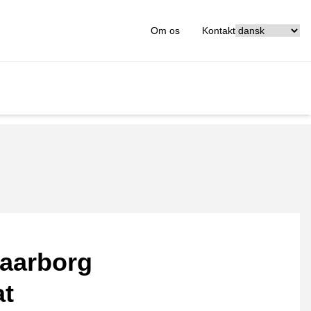
[_General:Langu
Om os
Kontakt
aarborg
at