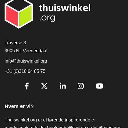
[_General:Contact]
Traverse 3
3905 NL Veenendaal
info@thuiswinkel.org
+31 (0)318 64 85 75
[_General:SocialMediaTitle]
Facebook
X
LinkedIn
Instagram
YouTube
Hvem er vi?
Thuiswinkel.org er et førende inspirerende e-
handelsnetværk, der hjælper butikker og e-detailhandlere,