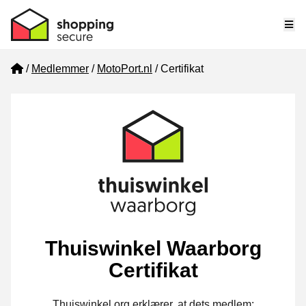
Me
Home
Medlemmer
MotoPort.nl
Certifikat
Thuiswinkel Waarborg
Certifikat
Thuiswinkel.org erklærer, at dets medlem: