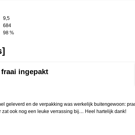
9,5
684
98 %
s]
fraai ingepakt
rmat]
el geleverd en de verpakking was werkelijk buitengewoon: prach
r zat ook nog een leuke verrassing bij… Heel hartelijk dank!