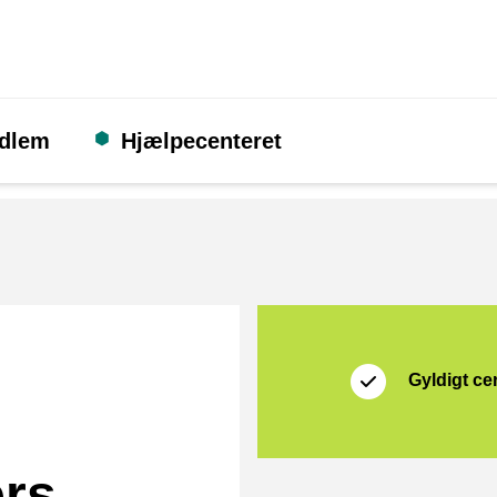
edlem
Hjælpecenteret
Certifikat
Thuiswinkel Waarb
Gyldigt cer
ers