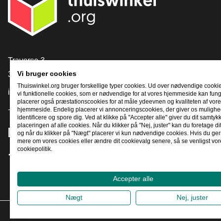
[_General:Contact]
Traverse 3
3905 NL Veenendaal
Vi bruger cookies
Thuiswinkel.org bruger forskellige typer cookies. Ud over nødvendige cooki
info@thuiswinkel.org
vi funktionelle cookies, som er nødvendige for at vores hjemmeside kan fung
placerer også præstationscookies for at måle ydeevnen og kvaliteten af ​​vor
+31 (0)318 64 85 75
hjemmeside. Endelig placerer vi annonceringscookies, der giver os mulighed
identificere og spore dig. Ved at klikke på "Accepter alle" giver du dit samtykke
placeringen af ​​alle cookies. Når du klikker på "Nej, juster" kan du foretage di
[_General:SocialMediaTitle]
og når du klikker på "Nægt" placerer vi kun nødvendige cookies. Hvis du gern
mere om vores cookies eller ændre dit cookievalg senere, så se venligst vor
cookiepolitik.
Facebook
X
LinkedIn
Instagram
YouTube
Accepter alle
Nægt
Nej, juster