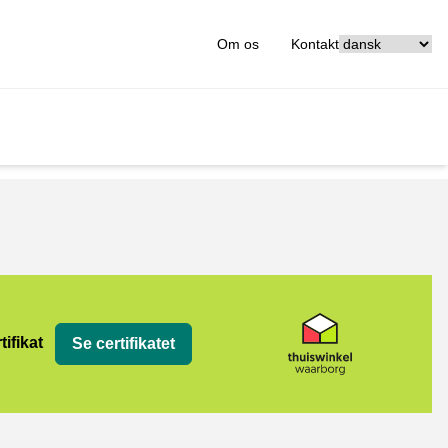
[_General:Langu
Om os
Kontakt
org
tifikat
Se certifikatet