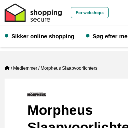
For webshops
Sikker online shopping
Søg efter m
Home
Medlemmer
Morpheus Slaapvoorlichters
Morpheus
Slaapvoorlicht