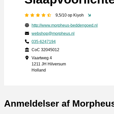
[_General:NumberOfStarsPluralFo
9,5/10 op Kiyoh
Verificerede kontaktoplysninger
Website URL
http://www.morpheus-beddengoed.nl
E-mail
webshop@morpheus.nl
Phone number
035-6247194
CoC
CoC 32045012
Forretningsadresse
Vaartweg 4
1211 JH Hilversum
Holland
Anmeldelser af Morpheus