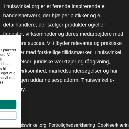
Thuiswinkel.org er et førende inspirerende e-
handelsnetværk, der hjælper butikker og e-
detailhandlere, der sælger produkter og/eller
tjenester, virksomheder og deres medarbejdere med
at få mere succes. Vi tilbyder relevante og praktiske
es placerer
løsninger med forskellige tillidsmærker, Thuiswinkel-
ere. Vi
es
anmeldelser, juridiske værktøjer og rådgivning,
 for at
 til
fortalervirksomhed, markedsundersøgelser og har
t eget valg,
e vil vide
vores egen uddannelsesplatform, Thuiswinkel e-
es
Academy.
2026
©
Thuiswinkel.org
Fortrolighedserklæring
Cookieerklæri