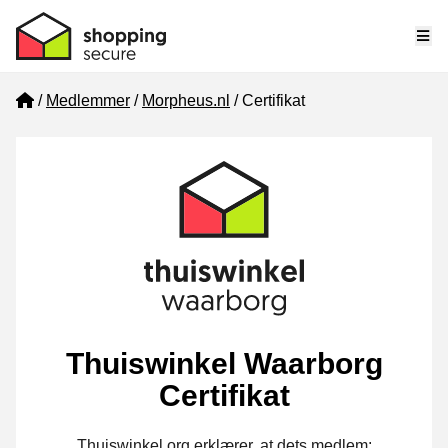
Me
Home
Medlemmer
Morpheus.nl
Certifikat
Thuiswinkel Waarborg
Certifikat
Thuiswinkel.org erklærer, at dets medlem: