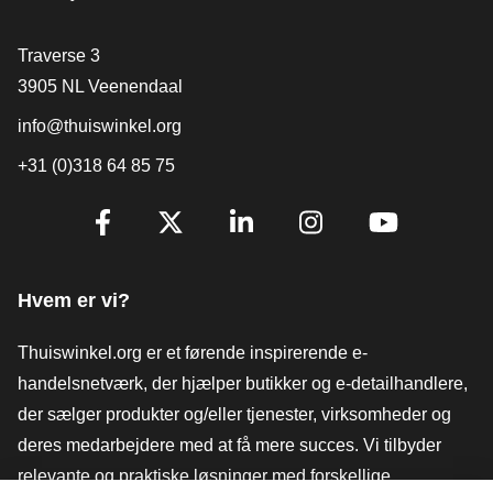
[_General:Contact]
Traverse 3
3905 NL Veenendaal
info@thuiswinkel.org
+31 (0)318 64 85 75
[_General:SocialMediaTitle]
Facebook
X
LinkedIn
Instagram
YouTube
Hvem er vi?
Thuiswinkel.org er et førende inspirerende e-
handelsnetværk, der hjælper butikker og e-detailhandlere,
der sælger produkter og/eller tjenester, virksomheder og
deres medarbejdere med at få mere succes. Vi tilbyder
relevante og praktiske løsninger med forskellige